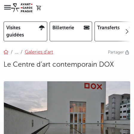
Visites
Billetterie
Transferts
guidées
…
Galeries d’art
Partager
Le Centre d’art contemporain DOX
photo 5
photo 6
photo 7