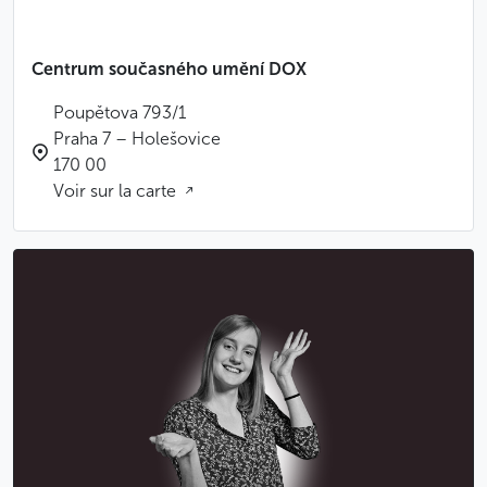
Pour consulter le programme des expositions, cliquez
Centrum současného umění DOX
ici
.
Poupětova 793/1
Moins
Praha 7 – Holešovice
170 00
Voir sur la carte