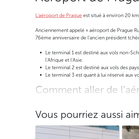
L’aéroport de Prague
est situé à environ 20 km
Anciennement appelé « aéroport de Prague Ruzy
76ème anniversaire de l’ancien président tchè
Le terminal 1 est destiné aux vols non-Sc
l’Afrique et l’Asie.
Le terminal 2 est destiné aux vols des pay
Le terminal 3 est quant à lui réservé aux vols
Comment aller de l’aér
Une fois arrivés à l’aéroport de Prague, deux s
Vous pourriez aussi ai
1) Pour rejoindre votre hôtel en toute tranqui
plus nombreux. Le chauffeur vous attendra à l
rejoindre le centre-ville de Prague. Si votre a
d’horaires des vols.