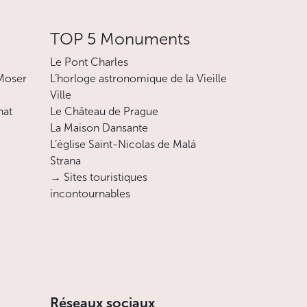
TOP 5 Monuments
 Economy (situé au terminal 2 devant les
Le Pont Charles
 Moser
L’horloge astronomique de la Vieille
Ville
nement vous paierez 50 CZK (environ 2 EUR),
nat
Le Château de Prague
La Maison Dansante
L’église Saint-Nicolas de Malá
Strana
→ Sites touristiques
incontournables
nde taille.
r une journée : 1200 CZK (cca 48 EUR).
Réseaux sociaux