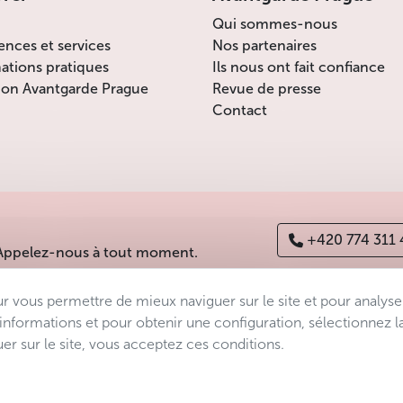
Qui sommes-nous
 minimale d’un jour et sont à dispositon uniquement après une r
ences et services
Nos partenaires
ations pratiques
Ils nous ont fait confiance
ion Avantgarde Prague
Revue de presse
Contact
lors de la réservation de 8 jours.
plutôt petites. À partir de 149 CZK / jour (cca 6 EUR) lors de la
+420 774 311
 Appelez-nous à tout moment.
rt de Prague, consultez
la page de l’aéroport de Prague
disponib
ur vous permettre de mieux naviguer sur le site et pour analyse
tte page : décembre 2024.
es
Déclaration d’accessibilité
Manage consent
Sitemap
’informations et pour obtenir une configuration, sélectionnez l
er sur le site, vous acceptez ces conditions.
 à l’aéroport de Prague
s.r.o.
 votre argent dans les bureaux de change à l’aéroport de Pra