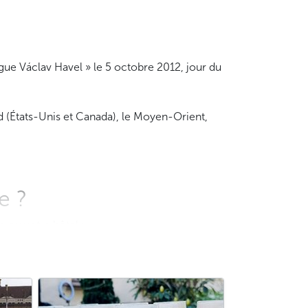
gue Václav Havel » le 5 octobre 2012, jour du
d (États-Unis et Canada), le Moyen-Orient,
e ?
e ou votre hôtel :
ne voiture privée ou un minivan
, si vous êtes
 Comptez environ 30 min de trajet pour
 en temps réel des éventuelles modifications