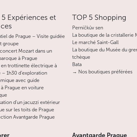
5 Expériences et
TOP 5 Shopping
al 1), P2 Express (situé au terminal 2 devant les départs) et PB
ices
Perníčkův sen
La boutique de la cristallerie
ntiel de Prague – Visite guidée
Le marché Saint-Gall
es les 24 heures sont gratuites ; entre 10 et 15 min de station
it groupe
La boutique du Musée du gre
ron 6 EUR), etc.
concert Mozart dans un
tchèque
 baroque à Prague
Bata
eures) :
en trottinette électrique à
→ Nos boutiques préférées
 – 1h30 d’exploration
mique avec guide
 à Prague en voiture
minimale d’une heure. Idéal aussi pour les voitures de plus gra
ique
sation d’un jacuzzi extérieur
 3 EUR), à partir de 15 heures le prix est identique à celui pou
ue sur les toits de Prague
ction Avantgarde Prague
servation en-ligne.
orer
Avantgarde Prague
urs) :