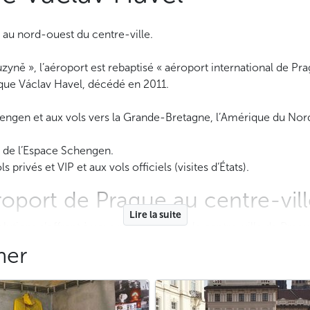
 au nord-ouest du centre-ville.
ně », l’aéroport est rebaptisé « aéroport international de Pra
que Václav Havel, décédé en 2011.
hengen et aux vols vers la Grande-Bretagne, l’Amérique du Nor
s de l’Espace Schengen.
 privés et VIP et aux vols officiels (visites d’États).
oport de Prague au centre-vill
Lire la suite
olutions s’offrent à vous pour rejoindre le centre-ville de Pragu
mer
llité, nous vous proposons
un transfert aéroport → hôtel avec u
a sortie du terminal avec votre nom indiqué sur une pancarte.
vion a du retard, pas de panique ! Les chauffeurs sont informés