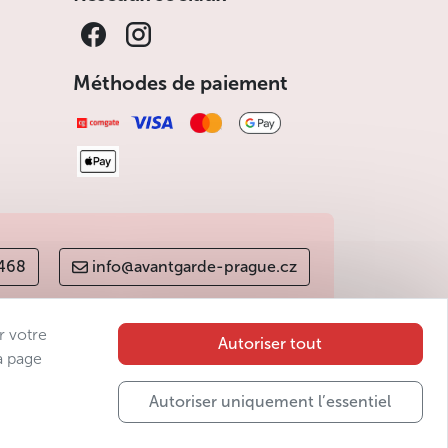
éservation en-ligne. Les tarifs varient en
Méthodes de paiement
 réservation de 10 jours.
 468
info@avantgarde-prague.cz
le en anglais.
r votre
Autoriser tout
a page
Autoriser uniquement l’essentiel
gue. Les taux de change seront désavantageux