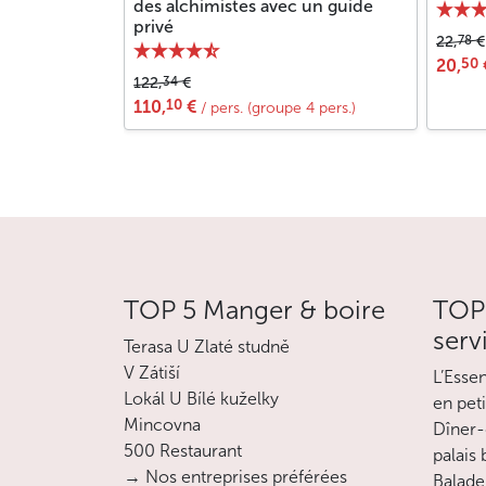
des alchimistes avec un guide
privé
78
22,
€
50
20,
34
122,
€
10
110,
€
/ pers. (groupe 4 pers.)
TOP 5 Manger & boire
TOP 
serv
Terasa U Zlaté studně
V Zátiší
L’Esse
Lokál U Bílé kuželky
en pet
Mincovna
Dîner-
500 Restaurant
palais
→ Nos entreprises préférées
Balade 