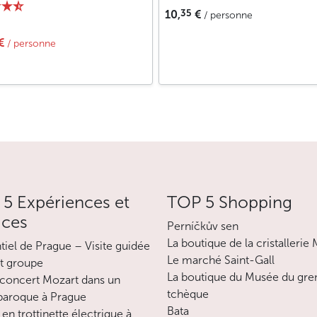
35
10,
€
/ personne
€
/ personne
5 Expériences et
TOP 5 Shopping
ices
Perníčkův sen
La boutique de la cristallerie
ntiel de Prague – Visite guidée
Le marché Saint-Gall
it groupe
La boutique du Musée du gre
concert Mozart dans un
tchèque
 baroque à Prague
Bata
en trottinette électrique à