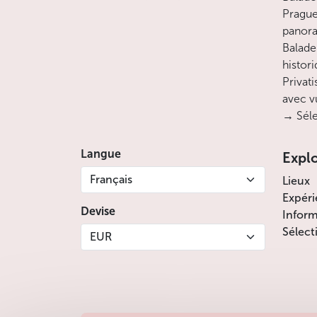
Prague
panora
Balade
histor
Privati
avec v
→ Séle
Langue
Expl
Français
Lieux
Expéri
Devise
Inform
Sélect
EUR