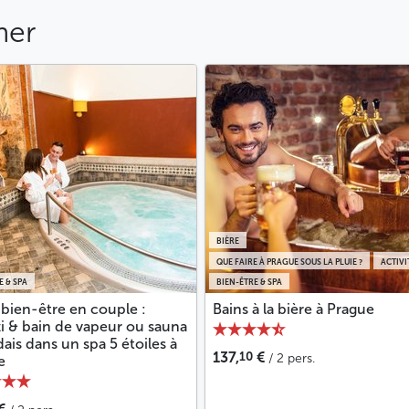
mer
BIÈRE
QUE FAIRE À PRAGUE SOUS LA PLUIE ?
ACTIVI
E & SPA
BIEN-ÊTRE & SPA
 bien-être en couple :
Bains à la bière à Prague
i & bain de vapeur ou sauna
dais dans un spa 5 étoiles à
10
137,
€
/ 2 pers.
e