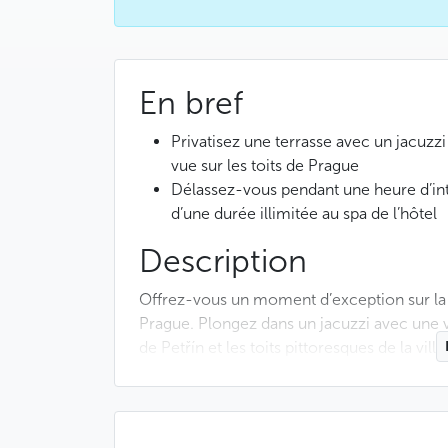
En bref
Privatisez une terrasse avec un jacuzzi
vue sur les toits de Prague
Délassez-vous pendant une heure d’inti
d’une durée illimitée au spa de l’hôtel
Description
Offrez-vous un moment d’exception sur la t
Prague. Plongez dans un jacuzzi avec une v
de Petřín et les toits pittoresques de la v
savourez un verre de Prosecco et laissez-vo
Idéale pour une escapade romantique, cette 
admirez les toits enneigés ; en automne, l