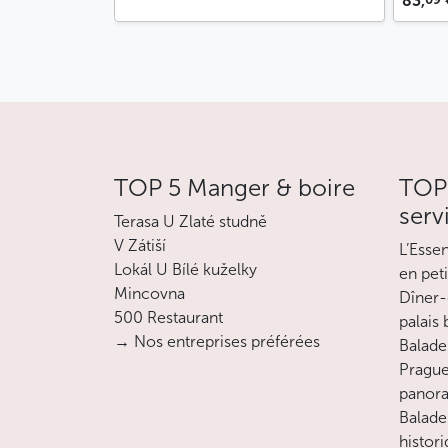
83,
TOP 5 Manger & boire
TOP 
serv
Terasa U Zlaté studně
V Zátiší
L’Esse
Lokál U Bílé kuželky
en pet
Mincovna
Dîner-
500 Restaurant
palais
→ Nos entreprises préférées
Balade 
Prague
panora
Balade
histor