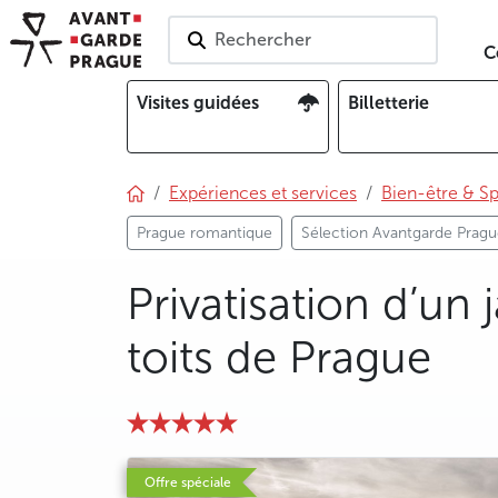
Rechercher
C
Visites guidées
Billetterie
Expériences et services
Bien-être & S
Prague romantique
Sélection Avantgarde Prag
Privatisation d’un 
toits de Prague
photo 5
photo 6
photo 7
photo 8
photo 9
photo 10
photo 11
Offre spéciale