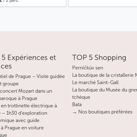
€
/ 2 pers.
5 Expériences et
TOP 5 Shopping
ices
Perníčkův sen
La boutique de la cristallerie
ntiel de Prague – Visite guidée
Le marché Saint-Gall
it groupe
La boutique du Musée du gre
concert Mozart dans un
tchèque
 baroque à Prague
Bata
en trottinette électrique à
→ Nos boutiques préférées
 – 1h30 d’exploration
mique avec guide
 à Prague en voiture
ique