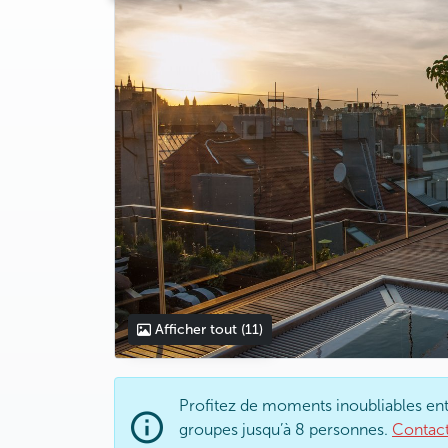
Afficher tout
(11)
Profitez de moments inoubliables entr
groupes jusqu’à 8 personnes.
Contac