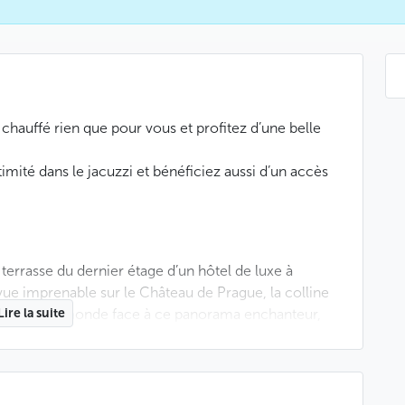
 chauffé rien que pour vous et profitez d’une belle
mité dans le jacuzzi et bénéficiez aussi d’un accès
errasse du dernier étage d’un hôtel de luxe à
ue imprenable sur le Château de Prague, la colline
ille. Seuls au monde face à ce panorama enchanteur,
Lire la suite
us porter par la magie de l’instant.
expérience se vit en toute saison. En hiver,
aissez-vous séduire par les couleurs chatoyantes des