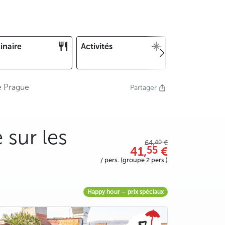
inaire
Activités
Noël et Nouv
an
de Prague
Partager
 sur les
40
64,
€
55
41,
€
/ pers. (groupe 2 pers.)
Happy hour – prix spéciaux