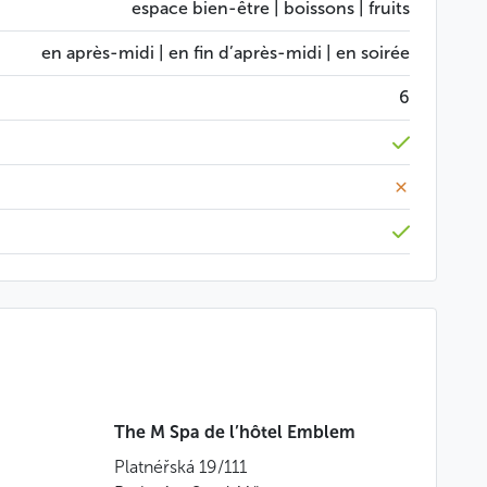
espace bien-être | boissons | fruits
fitez de la douceur du climat en plein cœur de la
en après-midi | en fin d’après-midi | en soirée
6
ut accueillir jusqu’à quatre personnes. Si vous êtes
ants fauteuils de la terrasse et profitez d’un moment
in air, prolongez l’expérience avec un accès illimité
garanti !
ilité
les touristes et les locaux, nous vous recommandons
uzzi est entièrement privé, vous pourrez vous
The M Spa de l’hôtel Emblem
pa de l’hôtel
du début de la privatisation du jacuzzi ; vous pouvez
Platnéřská 19/111