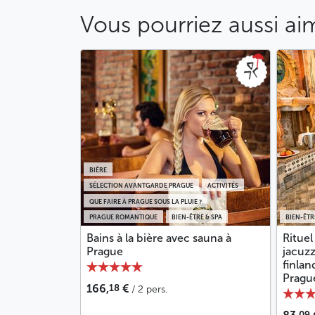
Vous pourriez aussi ai
BIÈRE
SÉLECTION AVANTGARDE PRAGUE
ACTIVITÉS
QUE FAIRE À PRAGUE SOUS LA PLUIE ?
PRAGUE ROMANTIQUE
BIEN-ÊTRE & SPA
BIEN-ÊTR
Bains à la bière avec sauna à
Rituel
Prague
jacuzz
finlan
Pragu
18
166,
€
/ 2 pers.
09