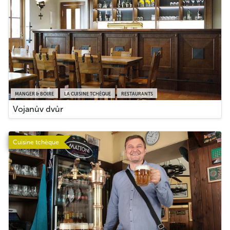
MANGER & BOIRE
LA CUISINE TCHÈQUE
RESTAURANTS
Vojanův dvůr
Cuisine tchèque