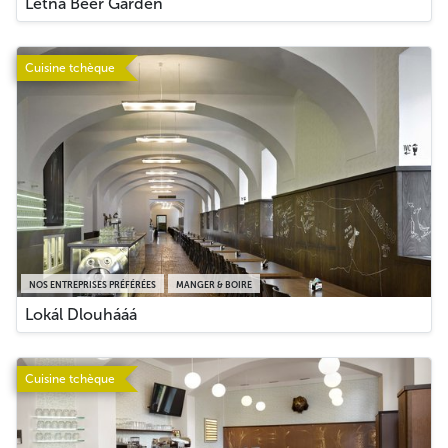
Letná Beer Garden
Cuisine tchèque
NOS ENTREPRISES PRÉFÉRÉES
MANGER & BOIRE
Lokál Dlouhááá
Cuisine tchèque