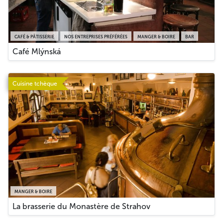
CAFÉ & PÂTISSERIE
NOS ENTREPRISES PRÉFÉRÉES
MANGER & BOIRE
BAR
Café Mlýnská
Cuisine tchèque
MANGER & BOIRE
La brasserie du Monastère de Strahov