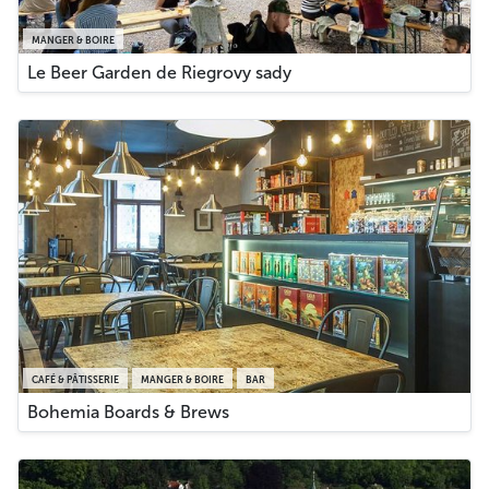
MANGER & BOIRE
Le Beer Garden de Riegrovy sady
CAFÉ & PÂTISSERIE
MANGER & BOIRE
BAR
Bohemia Boards & Brews