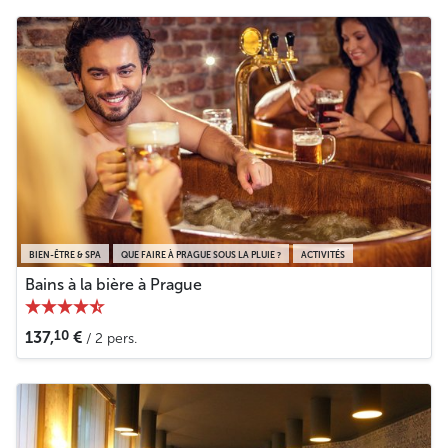
BIEN-ÊTRE & SPA
QUE FAIRE À PRAGUE SOUS LA PLUIE ?
ACTIVITÉS
Bains à la bière à Prague
10
137,
€
/ 2 pers.