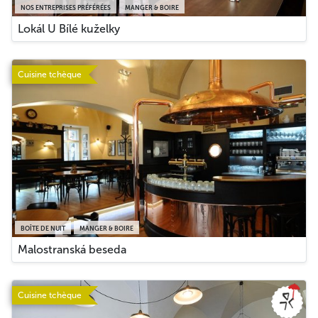
NOS ENTREPRISES PRÉFÉRÉES
MANGER & BOIRE
Lokál U Bílé kuželky
Cuisine tchèque
BOÎTE DE NUIT
MANGER & BOIRE
Malostranská beseda
Cuisine tchèque