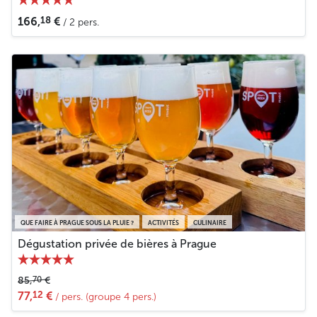
18
166,
€
/ 2 pers.
QUE FAIRE À PRAGUE SOUS LA PLUIE ?
ACTIVITÉS
CULINAIRE
Dégustation privée de bières à Prague
70
85,
€
12
77,
€
/ pers. (groupe 4 pers.)