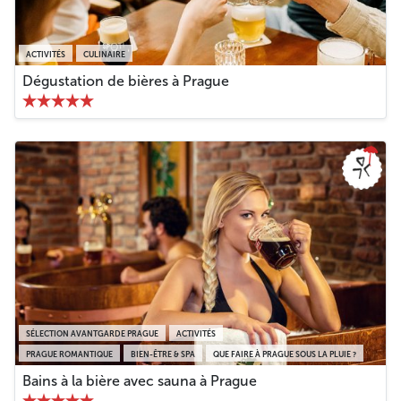
un rituel culturel et social que les visiteurs de la ville
apprécient.
ACTIVITÉS
CULINAIRE
Dégustation de bières à Prague
Moins
SÉLECTION AVANTGARDE PRAGUE
ACTIVITÉS
PRAGUE ROMANTIQUE
BIEN-ÊTRE & SPA
QUE FAIRE À PRAGUE SOUS LA PLUIE ?
Bains à la bière avec sauna à Prague