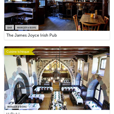
BAR
MANGER & BOIRE
The James Joyce Irish Pub
Cuisine tchèque
MANGER & BOIRE