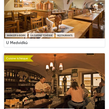
MANGER & BOIRE
LA CUISINE TCHÈQUE
RESTAURANTS
U Medvídků
Cuisine tchèque