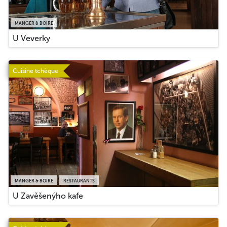
MANGER & BOIRE
U Veverky
Cuisine tchèque
MANGER & BOIRE
RESTAURANTS
U Zavěšenýho kafe