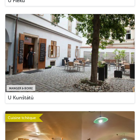
U Fleků
MANGER & BOIRE
U Kunštátů
Cuisine tchèque