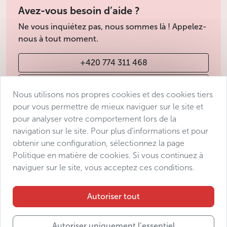
Avez-vous besoin d’aide ?
Ne vous inquiétez pas, nous sommes là ! Appelez-
nous à tout moment.
+420 774 311 468
info@avantgarde-prague.cz
Nous utilisons nos propres cookies et des cookies tiers
pour vous permettre de mieux naviguer sur le site et
pour analyser votre comportement lors de la
Conditions de vente
navigation sur le site. Pour plus d’informations et pour
Protection des données
obtenir une configuration, sélectionnez la page
Déclaration d’accessibilité
Politique en matière de cookies. Si vous continuez à
naviguer sur le site, vous acceptez ces conditions.
Manage consent
Sitemap
Autoriser tout
Autoriser uniquement l’essentiel