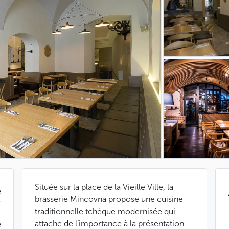
Située sur la place de la Vieille Ville, la
e
brasserie Mincovna propose une cuisine
traditionnelle tchèque modernisée qui
|
attache de l’importance à la présentation
e