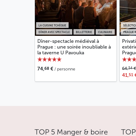
LA CUISINE TCHÈQUE
SÉLECTI
DÎNER AVEC SPECTACLE
BILLETTERIE
CULINAIRE
PRAGUE 
Dîner-spectacle médiéval à
Privat
Prague : une soirée inoubliable à
extéri
la taverne U Pavouka
Pragu
68
34
74,
€
64,
€
/ personne
51
41,
TOP 5 Manger & boire
TOP 