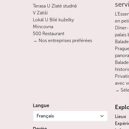
serv
Terasa U Zlaté studně
V Zátiší
L’Esse
Lokál U Bílé kuželky
en pet
Mincovna
Dîner-
500 Restaurant
palais
→ Nos entreprises préférées
Balade 
Prague
panora
Balade
histor
Privati
avec v
→ Séle
Langue
Expl
Français
Lieux
Expéri
Devise