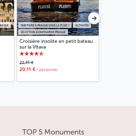
PRAGUE
QUE FAIRE À PRAGUE SOUS LA PLUIE ?
ACTIVITÉS
SÉLECTION AVANTGARDE PRAGUE
VISITES GUIDÉES
V
Croisière insolite en petit bateau
Mise à disposi
sur la Vltava
privé
83
18
22,
€
95,
€
55
65
20,
€
85,
€
/ personne
/ pers. 
TOP 5 Monuments