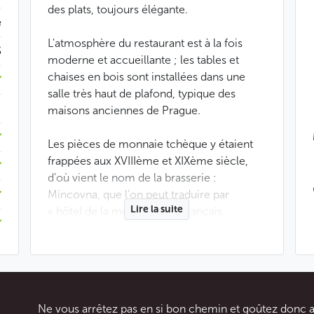
des plats, toujours élégante.
e
L'atmosphère du restaurant est à la fois
$
moderne et accueillante ; les tables et
chaises en bois sont installées dans une
salle très haut de plafond, typique des
maisons anciennes de Prague.
Les pièces de monnaie tchèque y étaient
frappées aux XVIIIème et XIXème siècle,
d’où vient le nom de la brasserie :
Mincovna, que l’on peut traduire par
Lire la suite
« hôtel de la monnaie » en français.
Pour le déjeuner, un plat du jour vous
coûtera entre 170 et 200 CZK (environ 7 –
8,50 €, dernière mise à jour : août 2023),
un prix très intéressant pour la très bonne
Ne vous arrêtez pas en si bon chemin et goûtez donc
qualité de la nourriture. Vous pourrez