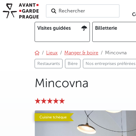
Rechercher
C
Visites guidées
Billetterie
Lieux
Manger & boire
Mincovna
Restaurants
Bière
Nos entreprises préférées
Mincovna
photo 5
Cuisine tchèque