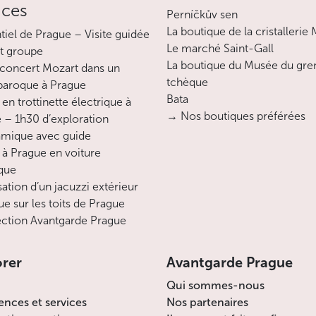
ices
Perníčkův sen
La boutique de la cristallerie
ntiel de Prague – Visite guidée
Le marché Saint-Gall
it groupe
La boutique du Musée du gre
concert Mozart dans un
tchèque
 baroque à Prague
Bata
en trottinette électrique à
→ Nos boutiques préférées
 – 1h30 d’exploration
mique avec guide
 à Prague en voiture
ique
sation d’un jacuzzi extérieur
ue sur les toits de Prague
ction Avantgarde Prague
orer
Avantgarde Prague
Qui sommes-nous
ences et services
Nos partenaires