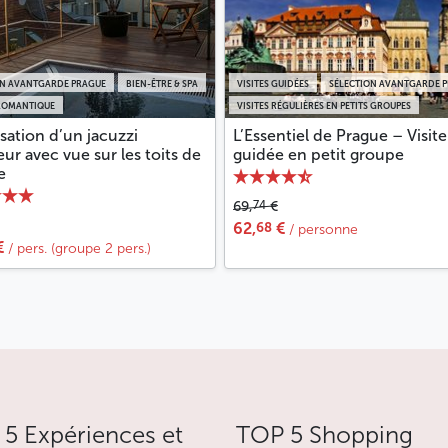
ON AVANTGARDE PRAGUE
BIEN-ÊTRE & SPA
VISITES GUIDÉES
SÉLECTION AVANTGARDE 
ROMANTIQUE
VISITES RÉGULIÈRES EN PETITS GROUPES
isation d’un jacuzzi
L’Essentiel de Prague – Visite
eur avec vue sur les toits de
guidée en petit groupe
e
74
69,
€
68
62,
€
/ personne
€
/ pers. (groupe 2 pers.)
5 Expériences et
TOP 5 Shopping