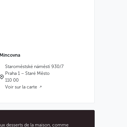
Mincovna
Staroměstské náměstí 930/7
Praha 1 – Staré Město
110 00
Voir sur la carte
 aux desserts de la maison, comme