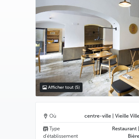
Afficher tout
(5)
Où
centre-ville | Vieille Vill
Type
Restaurant 
d’établissement
Bièr