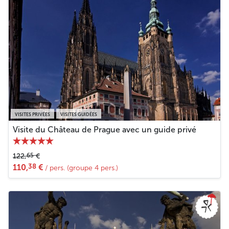
VISITES PRIVÉES
VISITES GUIDÉES
Visite du Château de Prague avec un guide privé
65
122,
€
38
110,
€
/ pers. (groupe 4 pers.)