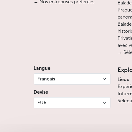
→ Nos entreprises préférées
Balade 
Prague
panora
Balade
histor
Privati
avec v
→ Séle
Langue
Expl
Français
Lieux
Expéri
Devise
Inform
Sélect
EUR