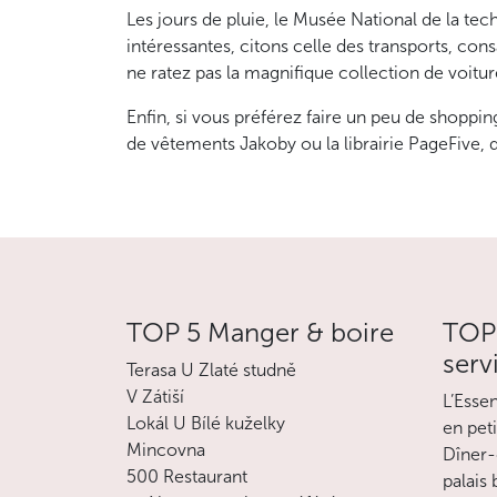
Les jours de pluie, le Musée National de la tec
intéressantes, citons celle des transports, cons
ne ratez pas la magnifique collection de voitu
Enfin, si vous préférez faire un peu de shoppin
de vêtements Jakoby ou la librairie PageFive, q
TOP 5 Manger & boire
TOP 
serv
Terasa U Zlaté studně
V Zátiší
L’Esse
Lokál U Bílé kuželky
en pet
Mincovna
Dîner-
500 Restaurant
palais