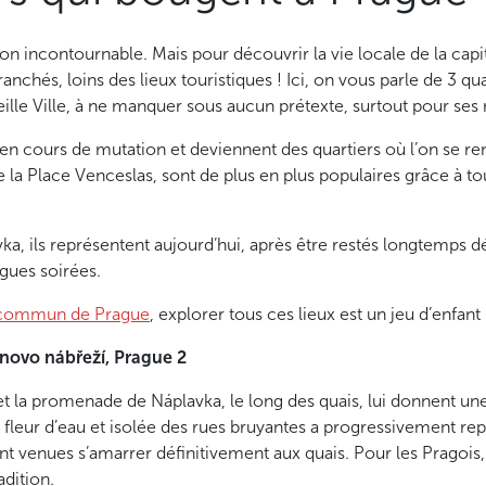
ion incontournable. Mais pour découvrir la vie locale de la capi
ranchés, loins des lieux touristiques ! Ici, on vous parle de 3 qu
eille Ville, à ne manquer sous aucun prétexte, surtout pour ses 
 en cours de mutation et deviennent des quartiers où l’on se re
e la Place Venceslas, sont de plus en plus populaires grâce à t
ka, ils représentent aujourd’hui, après être restés longtemps dé
ngues soirées.
n commun de Prague
, explorer tous ces lieux est un jeu d’enfant 
novo nábřeží, Prague 2
 et la promenade de Náplavka, le long des quais, lui donnent 
fleur d’eau et isolée des rues bruyantes a progressivement rep
ont venues s’amarrer définitivement aux quais. Pour les Pragois,
adition.