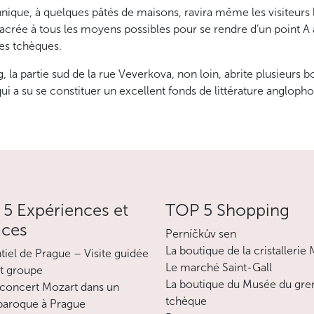
hnique, à quelques pâtés de maisons, ravira même les visiteurs 
acrée à tous les moyens possibles pour se rendre d’un point A à u
res tchèques.
g, la partie sud de la rue Veverkova, non loin, abrite plusieurs
ui a su se constituer un excellent fonds de littérature angloph
5 Expériences et
TOP 5 Shopping
ices
Perníčkův sen
La boutique de la cristallerie
ntiel de Prague – Visite guidée
Le marché Saint-Gall
it groupe
La boutique du Musée du gre
concert Mozart dans un
tchèque
 baroque à Prague