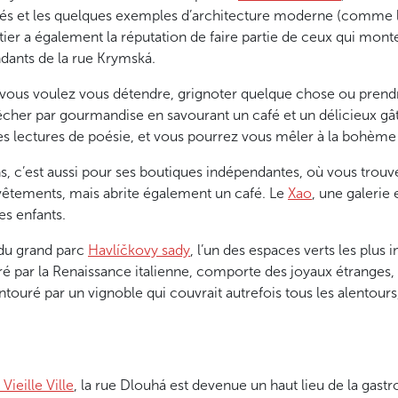
és et les quelques exemples d’architecture moderne (comme l’é
rtier a également la réputation de faire partie de ceux qui mo
dants de la rue Krymská.
 vous voulez vous détendre, grignoter quelque chose ou prendre 
cher par gourmandise en savourant un café et un délicieux gât
des lectures de poésie, et vous pourrez vous mêler à la bohèm
ons, c’est aussi pour ses boutiques indépendantes, où vous trou
 vêtements, mais abrite également un café. Le
Xao
, une galerie e
es enfants.
 du grand parc
Havlíčkovy sady
, l’un des espaces verts les plus
iré par la Renaissance italienne, comporte des joyaux étranges,
touré par un vignoble qui couvrait autrefois tous les alentours,
Vieille Ville
, la rue Dlouhá est devenue un haut lieu de la gas