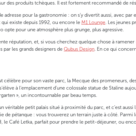
r des produits tchèques. Il est fortement recommandé de réser
 adresse pour la gastronomie : on s’y divertit aussi, avec par
t qui existe depuis 1992, ou encore le
M1 Lounge
. Les jeunes p
tro opte pour une atmosphère plus grunge, plus agressive.
ente réputation, et, si vous cherchez quelque chose à ramener 
 par les grands designers de
Qubus Design
. En ce qui concer
tout célèbre pour son vaste parc, la Mecque des promeneurs, de
s’élève à l’emplacement d’une colossale statue de Staline aujo
iergarten », un incontournable par beau temps.
véritable petit palais situé à proximité du parc, et c’est aussi
rtie de pétanque : vous trouverez un terrain juste à côté. Parm
, le Café Letka, parfait pour prendre le petit-déjeuner, ou enc