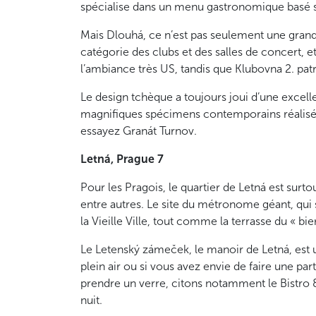
spécialise dans un menu gastronomique basé su
Mais Dlouhá, ce n’est pas seulement une grande
catégorie des clubs et des salles de concert, e
l’ambiance très US, tandis que Klubovna 2. pa
Le design tchèque a toujours joui d’une excell
magnifiques spécimens contemporains réalisés
essayez Granát Turnov.
Letná, Prague 7
Pour les Pragois, le quartier de Letná est sur
entre autres. Le site du métronome géant, qui 
la Vieille Ville, tout comme la terrasse du « b
Le Letenský zámeček, le manoir de Letná, est un 
plein air ou si vous avez envie de faire une pa
prendre un verre, citons notamment le Bistro 8
nuit.