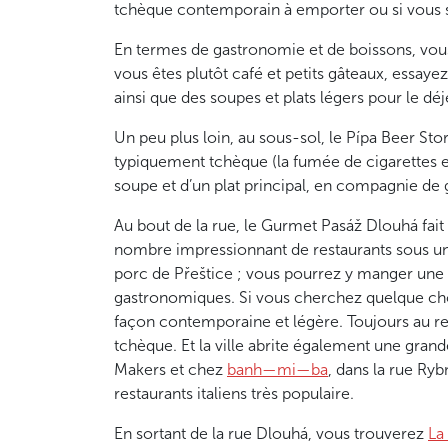
tchèque contemporain à emporter ou si vous sou
En termes de gastronomie et de boissons, vous p
vous êtes plutôt café et petits gâteaux, essaye
ainsi que des soupes et plats légers pour le dé
Un peu plus loin, au sous-sol, le Pípa Beer St
typiquement tchèque (la fumée de cigarettes e
soupe et d’un plat principal, en compagnie de 
Au bout de la rue, le Gurmet Pasáž Dlouhá fait 
nombre impressionnant de restaurants sous u
porc de Přeštice ; vous pourrez y manger une 
gastronomiques. Si vous cherchez quelque chos
façon contemporaine et légère. Toujours au re
tchèque. Et la ville abrite également une gr
Makers et chez
banh—mi—ba
, dans la rue Ryb
restaurants italiens très populaire.
En sortant de la rue Dlouhá, vous trouverez
La