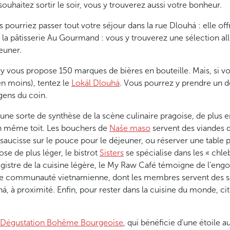
haitez sortir le soir, vous y trouverez aussi votre bonheur.
ourriez passer tout votre séjour dans la rue Dlouhá : elle offre
z la pâtisserie Au Gourmand : vous y trouverez une sélection al
jeuner.
ory vous propose 150 marques de bières en bouteille. Mais, si vo
n moins), tentez le
Lokál Dlouhá
. Vous pourrez y prendre un 
gens du coin.
une sorte de synthèse de la scène culinaire pragoise, de plus e
n même toit. Les bouchers de
Naše maso
servent des viandes d
saucisse sur le pouce pour le déjeuner, ou réserver une table
e de plus léger, le bistrot
Sisters
se spécialise dans les « chleb
gistre de la cuisine légère, le My Raw Café témoigne de l’eng
ande communauté vietnamienne, dont les membres servent des s
ná, à proximité. Enfin, pour rester dans la cuisine du monde, ci
 Dégustation Bohême Bourgeoise
, qui bénéficie d’une étoile 