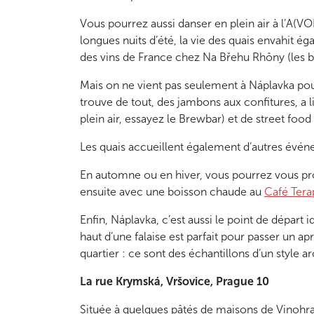
Vous pourrez aussi danser en plein air à l’A(VO
longues nuits d’été, la vie des quais envahit é
des vins de France chez Na Břehu Rhôny (les 
Mais on ne vient pas seulement à Náplavka pou
trouve de tout, des jambons aux confitures, a
plein air, essayez le Brewbar) et de street food
Les quais accueillent également d’autres évén
En automne ou en hiver, vous pourrez vous pro
ensuite avec une boisson chaude au
Café Tera
Enfin, Náplavka, c’est aussi le point de départ
haut d’une falaise est parfait pour passer un ap
quartier : ce sont des échantillons d’un style 
La rue Krymská, Vršovice, Prague 10
Située à quelques pâtés de maisons de Vinohra