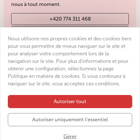
nous à tout moment.
+420 774 311 468
info@avantgarde-prague.cz
Nous utilisons nos propres cookies et des cookies tiers
pour vous permettre de mieux naviguer sur le site et
pour analyser votre comportement lors de la
Conditions de vente
navigation sur le site. Pour plus d’informations et pour
Protection des données
obtenir une configuration, sélectionnez la page
Déclaration d’accessibilité
Politique en matière de cookies. Si vous continuez à
naviguer sur le site, vous acceptez ces conditions.
Manage consent
Sitemap
Autoriser tout
Autoriser uniquement l’essentiel
© 2025 Avantgarde Prague DMC s.r.o.
Gérer