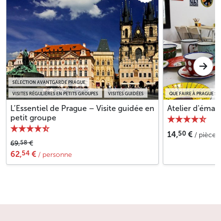
SÉLECTION AVANTGARDE PRAGUE
VISITES RÉGULIÈRES EN PETITS GROUPES
VISITES GUIDÉES
QUE FAIRE À PRAGUE SOU
L’Essentiel de Prague – Visite guidée en
Atelier d'émail
petit groupe
50
14,
€
/ pièce
58
69,
€
54
62,
€
/ personne