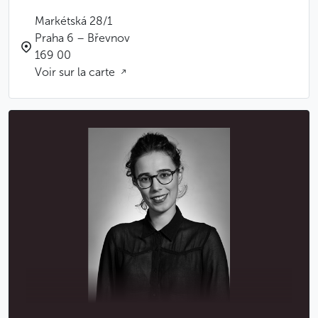
Markétská 28/1
Praha 6 – Břevnov
169 00
Voir sur la carte