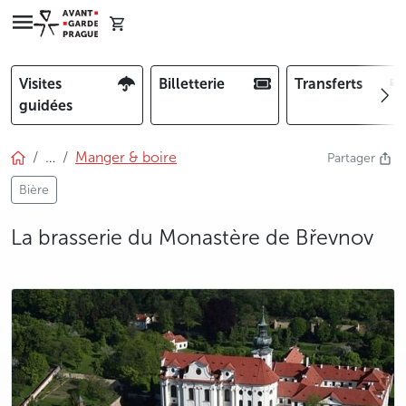
Visites
Billetterie
Transferts
guidées
…
Manger & boire
Partager
Bière
La brasserie du Monastère de Břevnov
photo 5
photo 6