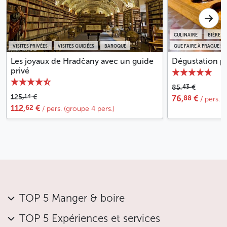
CULINAIRE
BIÈRE
VISITES PRIVÉES
VISITES GUIDÉES
BAROQUE
QUE FAIRE À PRAGUE SOU
Les joyaux de Hradčany avec un guide
Dégustation pr
privé
43
85,
€
14
125,
€
88
76,
€
/ pers. 
62
112,
€
/ pers. (groupe 4 pers.)
TOP 5 Manger & boire
TOP 5 Expériences et services