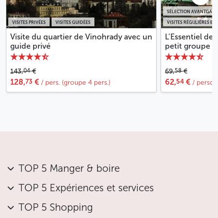
SÉLECTION AVANTGARD
VISITES PRIVÉES
VISITES GUIDÉES
VISITES RÉGULIÈRES EN
Visite du quartier de Vinohrady avec un
L’Essentiel de
guide privé
petit groupe
04
58
143,
€
69,
€
73
54
128,
€
62,
€
/ pers. (groupe 4 pers.)
/ perso
TOP 5 Manger & boire
TOP 5 Expériences et services
TOP 5 Shopping