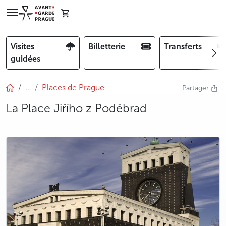
Visites
Billetterie
Transferts
guidées
…
Places de Prague
Partager
La Place Jiřího z Poděbrad