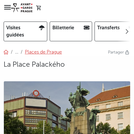
Visites
Billetterie
Transferts
guidées
…
Places de Prague
Partager
La Place Palackého
photo 5
photo 6