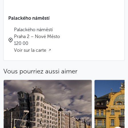
d’urbanisme respectant le panorama du monastère
gothique.
Palackého náměstí
L’aspect actuel de la place et le panorama du cloître
Palackého náměstí
sont aussi la conséquence d’un autre événement
Praha 2 – Nové Město
tragique : en février 1945, un bombardier allié menant
120 00
un raid aérien sur Dresde fit fausse route et bombarda
Voir sur la carte
une zone de Prague située entre la Nouvelle Ville et
Vinohrady. L’un des sites touchés fut le monastère
d’Emmaüs, dont les fresques gothiques, préservées
Vous pourriez aussi aimer
jusque-là, furent gravement endommagées. La façade
de l’église fut également détruite et reconstruite dans
les années 60 dans un style moderne. L’architecte
fonctionnaliste František Maria Černý est parvenu à
coiffer le bâtiment gothique de flèches en béton qui
s’intègrent parfaitement à l’ensemble du cloître et
sont un symbole de réconciliation entre architecture
ancienne et moderne.