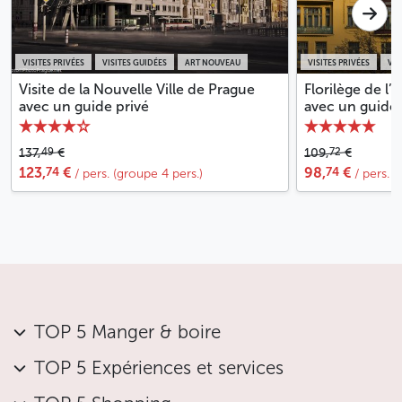
Moins
VISITES PRIVÉES
VISITES GUIDÉES
ART NOUVEAU
VISITES PRIVÉES
VIS
Visite de la Nouvelle Ville de Prague
Florilège de l’
avec un guide privé
avec un guide 
49
72
137,
€
109,
€
74
74
123,
€
98,
€
/ pers. (groupe 4 pers.)
/ pers. 
TOP 5 Manger & boire
TOP 5 Expériences et services