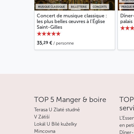
SÉLECTI
MUSIQUE CLASSIQUE
BILLETTERIE
CONCERTS
PRAGUE 
Concert de musique classique :
Dîner
les plus belles œuvres à l’Église
palais
Saint-Gilles
29
35,
€
/ personne
TOP 5 Manger & boire
TOP 
serv
Terasa U Zlaté studně
V Zátiší
L’Esse
Lokál U Bílé kuželky
en pet
Mincovna
Dîner-