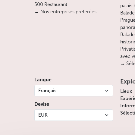
500 Restaurant
palais
→ Nos entreprises préférées
Balade 
Prague
panora
Balade
histor
Privati
avec v
→ Séle
Langue
Expl
Français
Lieux
Expéri
Devise
Inform
Sélect
EUR