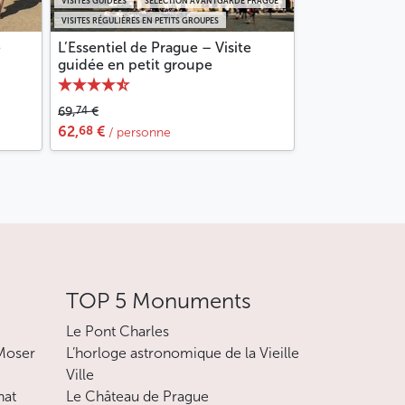
VISITES GUIDÉES
SÉLECTION AVANTGARDE PRAGUE
VISITES RÉGULIÈRES EN PETITS GROUPES
e
L’Essentiel de Prague – Visite
guidée en petit groupe
74
69,
€
68
62,
€
/ personne
TOP 5 Monuments
Le Pont Charles
 Moser
L’horloge astronomique de la Vieille
Ville
nat
Le Château de Prague