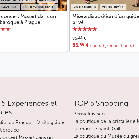
ON AVANTGARDE PRAGUE
BILLETTERIE
ROMANTIQUE
DÎNER AVEC SPECTACLE
VISITES GUIDÉES
VISITES PRIVÉES
-concert Mozart dans un
Mise à disposition d’un guid
 baroque à Prague
privé
18
95,
€
65
85,
€
/ pers. (groupe 4 pers.)
5 Expériences et
TOP 5 Shopping
ices
Perníčkův sen
La boutique de la cristallerie
ntiel de Prague – Visite guidée
Le marché Saint-Gall
it groupe
La boutique du Musée du gre
concert Mozart dans un