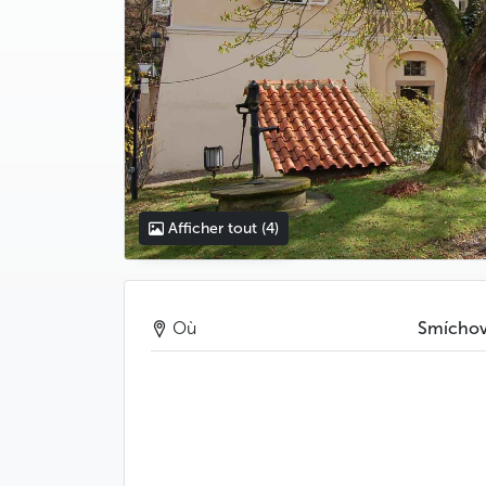
Afficher tout
(4)
Où
Smícho