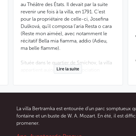
au Théâtre des États. Il devait par la suite
revenir une fois à la villa, en 1791. C’est
pour la propriétaire de celle-ci, Josefina
Dušková, qu’il composa l’aria Resta o cara
(Reste mon aimée), avec notamment le
récitatif Bella mia fiamma, addio (Adieu,
ma belle flamme).
Située dans le quartier de Smíchov, la villa
Lire la suite
appartient aujourd’hui à l’association
Mozartova obec v Praze, qui tâche de la
rénover progressivement. Elle est devenue
un musée, mais accueille aussi des
concerts, des conférences, des colloques
et des événements destinés aux scolaires.
La villa Bertramka est entourée d’un parc somptueux qui
fontaine et un buste de W. A. Mozart. En été, il est diffici
Moins
promener.