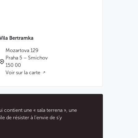
Vila Bertramka
Mozartova 129
Praha 5 – Smíchov
150 00
Voir sur la carte
 contient une « sala terrena », une
le de résister à l’envie de s’y