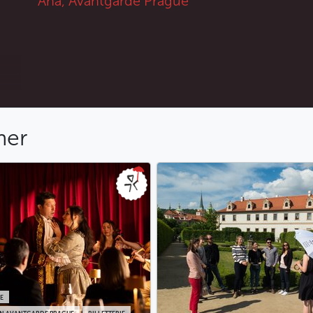
Ana, Avantgarde Prague
mer
E