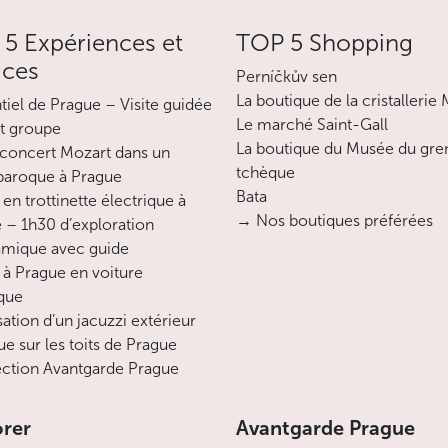
5 Expériences et
TOP 5 Shopping
ices
Perníčkův sen
La boutique de la cristallerie
ntiel de Prague – Visite guidée
Le marché Saint-Gall
it groupe
La boutique du Musée du gre
concert Mozart dans un
tchèque
 baroque à Prague
Bata
en trottinette électrique à
→ Nos boutiques préférées
 – 1h30 d’exploration
mique avec guide
 à Prague en voiture
ique
sation d’un jacuzzi extérieur
ue sur les toits de Prague
ction Avantgarde Prague
orer
Avantgarde Prague