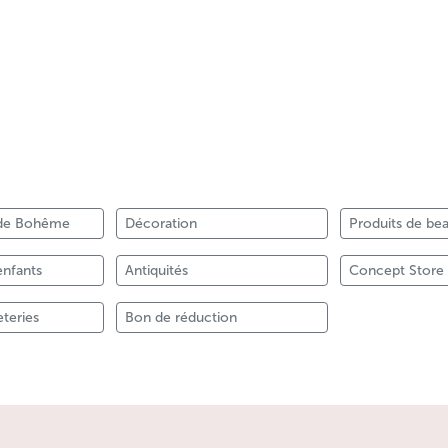
l de Bohême
Décoration
Produits de be
enfants
Antiquités
Concept Store
eteries
Bon de réduction