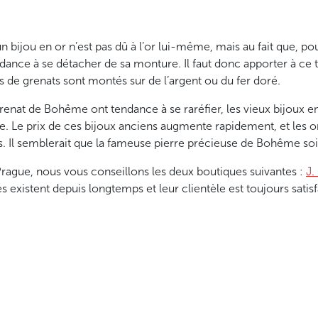
 bijou en or n’est pas dû à l’or lui-même, mais au fait que, pou
ance à se détacher de sa monture. Il faut donc apporter à ce ty
is de grenats sont montés sur de l’argent ou du fer doré.
grenat de Bohême ont tendance à se raréfier, les vieux bijoux
e. Le prix de ces bijoux anciens augmente rapidement, et les or
. Il semblerait que la fameuse pierre précieuse de Bohême soit
 Prague, nous vous conseillons les deux boutiques suivantes :
J.
les existent depuis longtemps et leur clientèle est toujours satisf