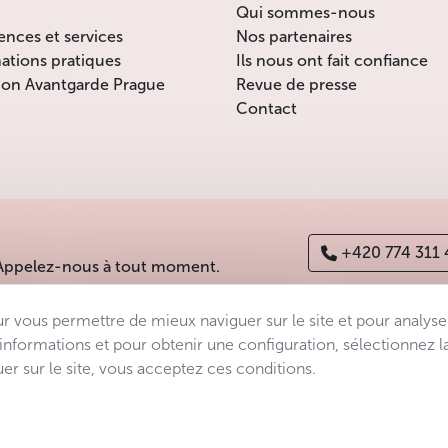
Qui sommes-nous
ences et services
Nos partenaires
ations pratiques
Ils nous ont fait confiance
ion Avantgarde Prague
Revue de presse
Contact
+420 774 311
 Appelez-nous à tout moment.
ur vous permettre de mieux naviguer sur le site et pour analyse
es
Déclaration d’accessibilité
Manage consent
Sitemap
’informations et pour obtenir une configuration, sélectionnez l
er sur le site, vous acceptez ces conditions.
s.r.o.