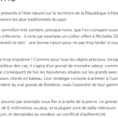
résente à l’état naturel sur le territoire de la République tc
venirs les plus traditionnels du pays.
e vermillon très sombre, presque noire, que l’on compare souv
en orfèvrerie : il orne par exemple un collier offert à Michell
 bientôt se tarir : une bonne raison pour ne pas trop tarder si 
re trop impulsive ! Comme pour tous les objets précieux, lor
illeur des cas, il s’agira d’un grenat de moindre valeur, comme
onséquent de fuir les bijouteries situées sur les grands axes 
eurs clients en bateau. Leur stratégie consiste à acheter à l’us
vendent du vrai grenat de Bohême, mais l’essentiel de leur ga
pouvez par exemple vous fier à la taille de la pierre. Le grenat
e 6 millimètres ou plus, et la plupart sont de taille inférieure. 
çon, et demandez au vendeur un certificat d’authenticité.