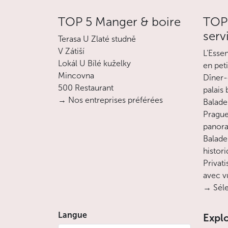
TOP 5 Manger & boire
TOP 
serv
Terasa U Zlaté studně
V Zátiší
L’Esse
Lokál U Bílé kuželky
en pet
Mincovna
Dîner-
500 Restaurant
palais
→ Nos entreprises préférées
Balade 
Prague
panora
Balade
histor
Privati
avec v
→ Séle
Langue
Expl