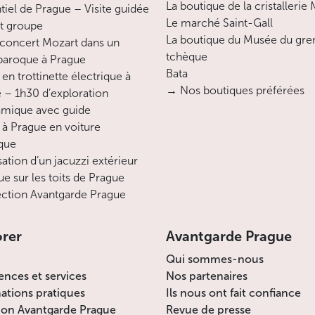
un jour, l’un des plus grands chantiers de
La boutique de la cristallerie
ntiel de Prague – Visite guidée
Prague. Mais, avant que ça ne soit le cas,
Le marché Saint-Gall
it groupe
on peut encore goûter aujourd’hui
La boutique du Musée du gre
concert Mozart dans un
l’ambiance indescriptible de paysages
tchèque
 baroque à Prague
post-industriels qui sont restés
Bata
en trottinette électrique à
miraculeusement intacts en plein cœur de
→ Nos boutiques préférées
 – 1h30 d’exploration
la métropole bourdonnante.
mique avec guide
 à Prague en voiture
Monuments et institutions culturelles :
ique
sation d’un jacuzzi extérieur
Parmi les monuments, on visitera
ue sur les toits de Prague
notamment le complexe des anciens
ction Avantgarde Prague
abattoirs évoqué plus haut, divers sites
industriels (les anciennes usines Ferona,
orer
Avantgarde Prague
entre autres) ou encore l’exceptionnel
pont de Libeň, réalisé par Pavel Janák, un
Qui sommes-nous
remarquable exemple d’architecture à mi-
ences et services
Nos partenaires
chemin entre les derniers échos du
ations pratiques
Ils nous ont fait confiance
cubisme architectural et le mouvement
ion Avantgarde Prague
Revue de presse