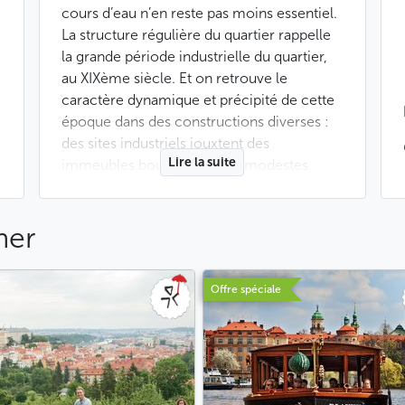
cours d’eau n’en reste pas moins essentiel.
La structure régulière du quartier rappelle
la grande période industrielle du quartier,
au XIXème siècle. Et on retrouve le
caractère dynamique et précipité de cette
époque dans des constructions diverses :
des sites industriels jouxtent des
Lire la suite
immeubles bourgeois et de modestes
pavillons, qui évoquent quant à eux les
origines agricoles de l’endroit.
mer
Ces dernières années, Holešovice s’est
transformé en l’un des centres culturels les
Offre spéciale
plus actifs de la capitale tchèque. Les
friches industrielles ont été réinvesties et
sont devenues des centres de culture
alternative comme par exemple le
Centre
d’art contemporain DOX
, le théâtre
La
Fabrika
ou encore la scène de théâtre
Jatka