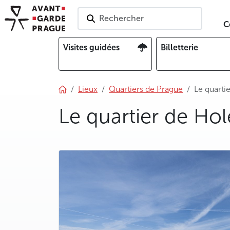
Rechercher
C
Visites guidées
Billetterie
Lieux
Quartiers de Prague
Le quarti
Le quartier de Ho
photo 5
photo 6
photo 7
photo 8
photo 9
photo 10
photo 11