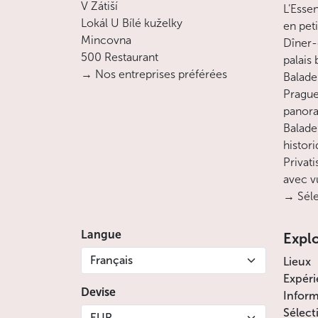
V Zátiší
L’Esse
Lokál U Bílé kuželky
en pet
Mincovna
Dîner-
500 Restaurant
palais
→ Nos entreprises préférées
Balade 
Prague
panora
Balade
histor
Privati
avec v
→ Séle
Langue
Expl
Français
Lieux
Expéri
Devise
Inform
Sélect
EUR