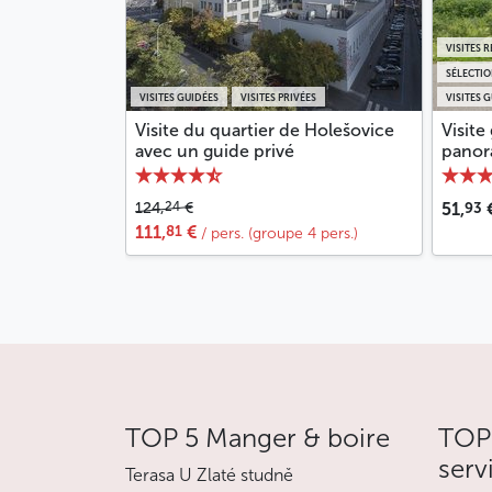
VISITES 
SÉLECTI
VISITES GUIDÉES
VISITES PRIVÉES
VISITES 
Visite du quartier de Holešovice
Visite
avec un guide privé
panor
93
24
124,
€
51,
81
111,
€
/ pers. (groupe 4 pers.)
TOP 5 Manger & boire
TOP 
serv
Terasa U Zlaté studně