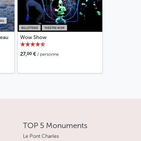
TÉS
BILLETTERIE
THÉÂTRE NOIR
teau
Wow Show
00
27,
€
/ personne
TOP 5 Monuments
Le Pont Charles