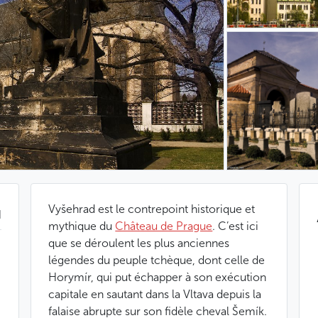
Vyšehrad est le contrepoint historique et
d
mythique du
Château de Prague
. C’est ici
que se déroulent les plus anciennes
légendes du peuple tchèque, dont celle de
Horymír, qui put échapper à son exécution
capitale en sautant dans la Vltava depuis la
falaise abrupte sur son fidèle cheval Šemík.