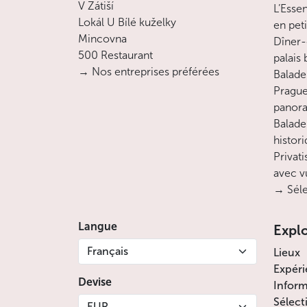
V Zátiší
L’Esse
Lokál U Bílé kuželky
en pet
Mincovna
Dîner-
500 Restaurant
palais
→ Nos entreprises préférées
Balade 
Prague
panora
Balade
histor
Privati
avec v
→ Séle
Langue
Expl
Français
Lieux
Expéri
Devise
Inform
Sélect
EUR