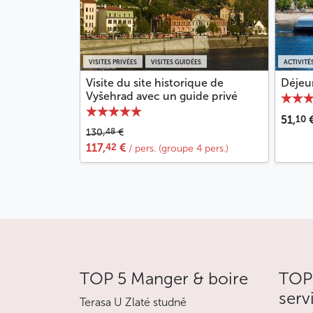
VISITES PRIVÉES
VISITES GUIDÉES
ACTIVITÉ
Visite du site historique de
Déjeun
Vyšehrad avec un guide privé
10
51,
48
130,
€
42
117,
€
/ pers. (groupe 4 pers.)
TOP 5 Manger & boire
TOP 
serv
Terasa U Zlaté studně