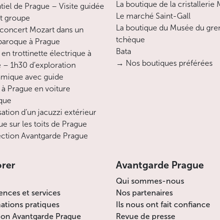
bénéficie lui aussi d’une ambiance
La boutique de la cristallerie
ntiel de Prague – Visite guidée
particulière. Contrairement à d’autres
Le marché Saint-Gall
it groupe
endroits magiques de Prague, il n’est pas
La boutique du Musée du gre
concert Mozart dans un
encore envahi par des hordes de visiteurs.
tchèque
 baroque à Prague
La rue principale, qui remonte en pente
Bata
en trottinette électrique à
douce jusqu’à la porte baroque de la
→ Nos boutiques préférées
 – 1h30 d’exploration
forteresse, est bordée d’immeubles dont
mique avec guide
les façades romantiques datent
 à Prague en voiture
généralement du tournant du XXème
ique
siècle. Et l’une des grandes originalités du
sation d’un jacuzzi extérieur
lieu réside dans son architecture cubiste :
ue sur les toits de Prague
on trouve en effet ici plusieurs maisons et
ction Avantgarde Prague
immeubles dont la réalisation répond aux
canons du mouvement aux formes droites.
orer
Avantgarde Prague
Principaux monuments :
Qui sommes-nous
ences et services
Nos partenaires
La période la plus ancienne du site de
ations pratiques
Ils nous ont fait confiance
Vyšehrad est représentée par la rotonde
ion Avantgarde Prague
Revue de presse