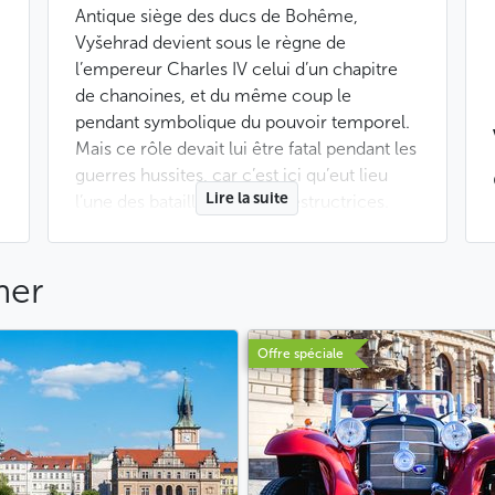
Antique siège des ducs de Bohême,
Vyšehrad devient sous le règne de
l’empereur Charles IV celui d’un chapitre
de chanoines, et du même coup le
pendant symbolique du pouvoir temporel.
Mais ce rôle devait lui être fatal pendant les
guerres hussites, car c’est ici qu’eut lieu
Lire la suite
l’une des batailles les plus destructrices.
Partiellement démoli, le château de
Vyšehrad tombe alors en ruines pendant
mer
des siècles, jusqu’à ce qu’on le transforme
en une puissante forteresse à la période
baroque. Ces travaux parachèvent
Offre spéciale
d’ailleurs l’œuvre de destruction menée
aux siècles précédents, de sorte qu’il ne
reste à peine, aujourd’hui, que quelques
traces de Vyšehrad originel.
Mais ces traces suffirent pour que le site