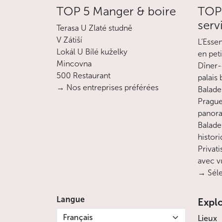
TOP 5 Manger & boire
TOP 
serv
Terasa U Zlaté studně
V Zátiší
L’Esse
Lokál U Bílé kuželky
en pet
Mincovna
Dîner-
500 Restaurant
palais
→ Nos entreprises préférées
Balade 
Prague
panora
Balade
histor
Privati
avec v
→ Séle
Langue
Expl
Français
Lieux