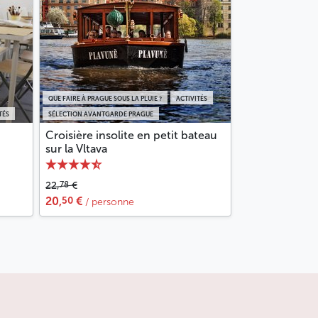
QUE FAIRE À PRAGUE SOUS LA PLUIE ?
ACTIVITÉS
TÉS
SÉLECTION AVANTGARDE PRAGUE
Croisière insolite en petit bateau
sur la Vltava
78
22,
€
50
20,
€
/ personne