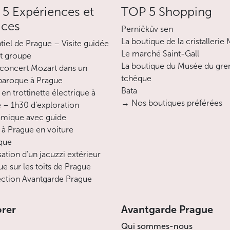
5 Expériences et
TOP 5 Shopping
ices
Perníčkův sen
La boutique de la cristallerie
ntiel de Prague – Visite guidée
Le marché Saint-Gall
it groupe
La boutique du Musée du gre
concert Mozart dans un
tchèque
 baroque à Prague
Bata
en trottinette électrique à
→ Nos boutiques préférées
 – 1h30 d’exploration
mique avec guide
 à Prague en voiture
ique
sation d’un jacuzzi extérieur
ue sur les toits de Prague
ction Avantgarde Prague
orer
Avantgarde Prague
Qui sommes-nous