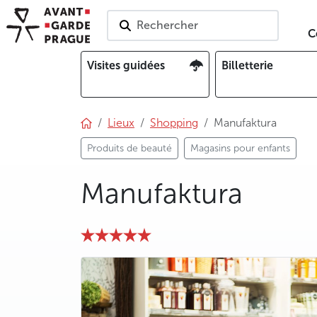
Rechercher
C
Visites guidées
Billetterie
Lieux
Shopping
Manufaktura
Produits de beauté
Magasins pour enfants
Manufaktura
photo 5
photo 6
photo 7
photo 8
photo 9
photo 10