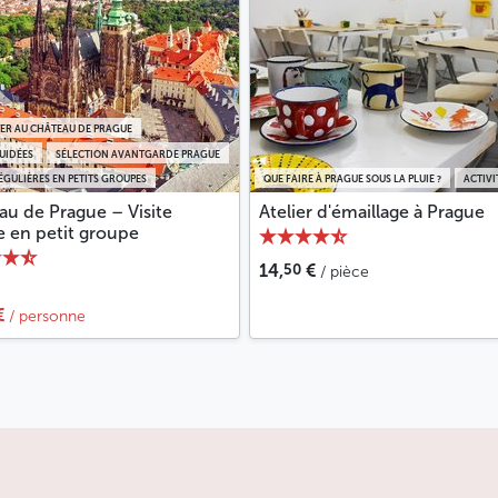
TER AU CHÂTEAU DE PRAGUE
GUIDÉES
SÉLECTION AVANTGARDE PRAGUE
RÉGULIÈRES EN PETITS GROUPES
QUE FAIRE À PRAGUE SOUS LA PLUIE ?
ACTIVI
au de Prague – Visite
Atelier d'émaillage à Prague
e en petit groupe
50
14,
€
/ pièce
€
/ personne