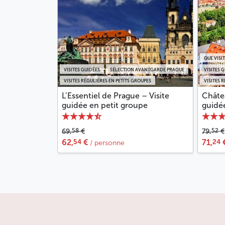
QUE VISI
VISITES GUIDÉES
SÉLECTION AVANTGARDE PRAGUE
VISITES 
VISITES RÉGULIÈRES EN PETITS GROUPES
VISITES 
L’Essentiel de Prague – Visite
Châte
guidée en petit groupe
guidé
58
52
69,
€
79,
€
54
24
62,
€
71,
/ personne