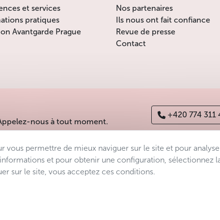
ences et services
Nos partenaires
ations pratiques
Ils nous ont fait confiance
ion Avantgarde Prague
Revue de presse
Contact
+420 774 311
 Appelez-nous à tout moment.
ur vous permettre de mieux naviguer sur le site et pour analyse
es
Déclaration d’accessibilité
Manage consent
Sitemap
’informations et pour obtenir une configuration, sélectionnez l
er sur le site, vous acceptez ces conditions.
s.r.o.