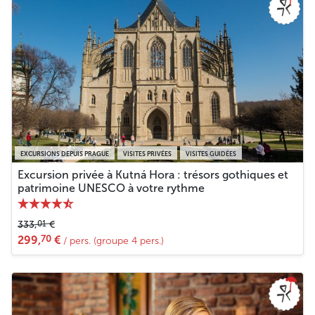
EXCURSIONS DEPUIS PRAGUE
VISITES PRIVÉES
VISITES GUIDÉES
Excursion privée à Kutná Hora : trésors gothiques et
patrimoine UNESCO à votre rythme
01
333,
€
70
299,
€
/ pers. (groupe 4 pers.)