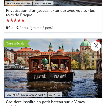
PRAGUE ROMANTIQUE
BIEN-ÊTRE & SPA
Privatisation d’un jacuzzi extérieur avec vue sur les
toits de Prague
20
64,
€
/ pers. (groupe 2 pers.)
Offre spéciale
QUE FAIRE À PRAGUE SOUS LA PLUIE ?
ACTIVITÉS
Croisière insolite en petit bateau sur la Vltava