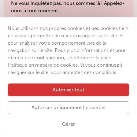
Ne vous inquiétez pas, nous sommes là ! Appelez-
nous à tout moment.
+420 774 311 468
Nous utilisons nos propres cookies et des cookies tiers
pour vous permettre de mieux naviguer sur le site et
info@avantgarde-prague.cz
pour analyser votre comportement lors de la
navigation sur le site. Pour plus d’informations et pour
obtenir une configuration, sélectionnez la page
Conditions de vente
Politique en matière de cookies. Si vous continuez à
Protection des données
naviguer sur le site, vous acceptez ces conditions.
Déclaration d’accessibilité
Manage consent
Autoriser tout
Sitemap
Autoriser uniquement l’essentiel
Gérer
© 2025 Avantgarde Prague DMC s.r.o.