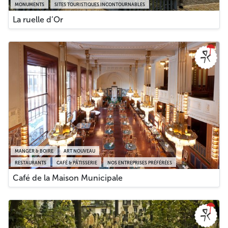
MONUMENTS
SITES TOURISTIQUES INCONTOURNABLES
La ruelle d’Or
MANGER & BOIRE
ART NOUVEAU
RESTAURANTS
CAFÉ & PÂTISSERIE
NOS ENTREPRISES PRÉFÉRÉES
Café de la Maison Municipale