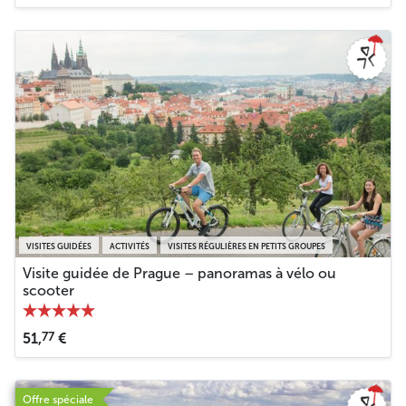
VISITES GUIDÉES
ACTIVITÉS
VISITES RÉGULIÈRES EN PETITS GROUPES
Visite guidée de Prague – panoramas à vélo ou
scooter
77
51,
€
Offre spéciale