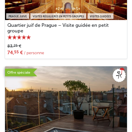
PRAGUE JUIVE
VISITES RÉGULIÈRES EN PETITS GROUPES
VISITES GUIDÉES
Quartier juif de Prague – Visite guidée en petit
groupe
25
83,
€
55
74,
€
/ personne
Offre spéciale