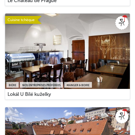
Le Château de Prague
Cuisine tchèque
BIÈRE
NOS ENTREPRISES PRÉFÉRÉES
MANGER & BOIRE
Lokál U Bílé kuželky