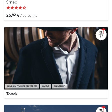
Srnec
92
26,
€
/ personne
NOS BOUTIQUES PRÉFÉRÉES
MODE
SHOPPING
Tonak