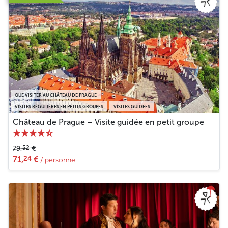
QUE VISITER AU CHÂTEAU DE PRAGUE
VISITES RÉGULIÈRES EN PETITS GROUPES
VISITES GUIDÉES
Château de Prague – Visite guidée en petit groupe
52
79,
€
24
71,
€
/ personne