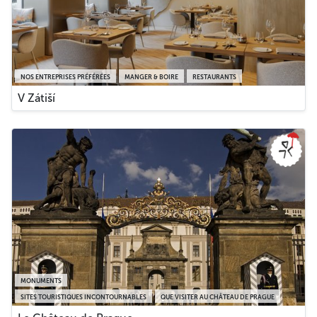
NOS ENTREPRISES PRÉFÉRÉES
MANGER & BOIRE
RESTAURANTS
V Zátiší
MONUMENTS
SITES TOURISTIQUES INCONTOURNABLES
QUE VISITER AU CHÂTEAU DE PRAGUE