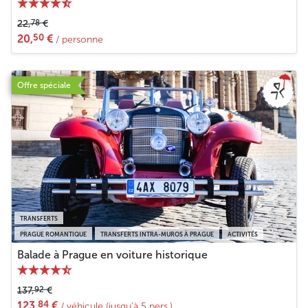
78
22,
€
50
20,
€
/ personne
Offre spéciale
TRANSFERTS
PRAGUE ROMANTIQUE
TRANSFERTS INTRA-MUROS À PRAGUE
ACTIVITÉS
Balade à Prague en voiture historique
92
137,
€
84
123,
€
/ véhicule (jusqu’à 5 pers.)