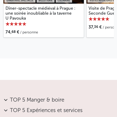
DÎNER AVEC SPECTACLE
BILLETTERIE
CULINAIRE
VISITES RÉGULIÈRES EN
herbes
Dîner-spectacle médiéval à Prague :
Visite de Prag
sauté de poulet, légumes frais et champignons
une soirée inoubliable à la taverne
Seconde Guer
saucisses blanches aux choux et oignons
U Pavouka
Accompagnements :
36
37,
€
/ perso
68
74,
€
/ personne
knedlíky viennois
knedlíky classiques
riz
galettes de pommes de terre maison
DESSERTS
gâteaux
tarte crumble maison
fruits frais
TOP 5 Manger & boire
SPÉCIALITÉ DE TRADITION DE MINUIT
TOP 5 Expériences et services
verre de crémant Bohemia sekt