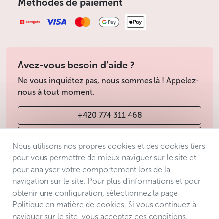
Méthodes de paiement
50 % du prix sera appliquée
Annulation à partir du 27 décembre : la totalité du
prix sera facturée
Moins
Avez-vous besoin d’aide ?
Ne vous inquiétez pas, nous sommes là ! Appelez-
nous à tout moment.
+420 774 311 468
info@avantgarde-prague.cz
Nous utilisons nos propres cookies et des cookies tiers
pour vous permettre de mieux naviguer sur le site et
pour analyser votre comportement lors de la
Conditions de vente
navigation sur le site. Pour plus d’informations et pour
Protection des données
obtenir une configuration, sélectionnez la page
Déclaration d’accessibilité
Politique en matière de cookies. Si vous continuez à
naviguer sur le site, vous acceptez ces conditions.
Manage consent