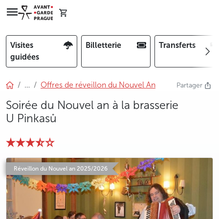
Visites
Billetterie
Transferts
guidées
…
Offres de réveillon du Nouvel An
Partager
Soirée du Nouvel an à la brasserie
U Pinkasů
photo 5
photo 6
photo 7
photo 8
photo 9
Réveillon du Nouvel an 2025/2026