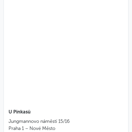
au salami et au camembert
Entrées :
assortiment de charcuteries de tradition
assortiment de fromages tchèques aux noix de
noyer et raisins
galantine de poulet
Salades :
salade de pâtes
salade de choux rouges
salade de crudités et feta
Assaisonnements :
U Pinkasů
raifort râpé aux pommes
Jungmannovo náměstí 15/16
cornichons
Praha 1 – Nové Město