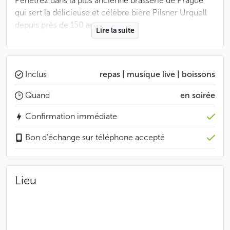
Pénétrez dans la plus ancienne brasserie de Prague
qui sert la délicieuse et célèbre bière Pilsner Urquell
depuis près de 150 ans.
Lire la suite
Lors d’une soirée rythmée par de vieilles chansons
pragoises interprétées par un joueur d’accordéon,
vous dégusterez de nombreux plats typiques tchèques
Inclus
repas | musique live | boissons
présentés sous forme d’un riche buffet.
Quand
en soirée
Pour les amateurs de danse, une discothèque aura
Confirmation immédiate
lieu dans la partie souterraine de la brasserie.
Bon d’échange sur téléphone accepté
MENU
BUFFET FROID
Lieu
Tartines :
à la salade de pommes de terre et au jambon
aux œufs et au jambon