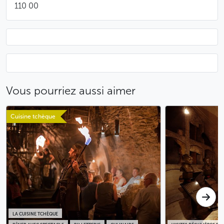
moutarde
110 00
oignons au vinaigre
piments forts
Pains :
pains à base de bière
pain Šumava
Vous pourriez aussi aimer
BUFFET CHAUD
Cuisine tchèque
Soupe :
soupe à l’ail à l’ancienne avec des croûtons au
fromage et du persil frais
Plats :
goulash Pinkas piquant avec du raifort râpé
LA CUISINE TCHÈQUE
roulade de porc rôtie, fourrée de farce aux