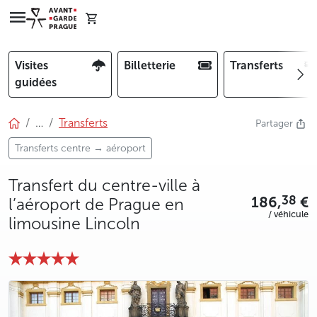
Visites
Billetterie
Transferts
guidées
…
Transferts
Partager
Transferts centre → aéroport
Transfert du centre-ville à
186,
€
38
l’aéroport de Prague en
/ véhicule
limousine Lincoln