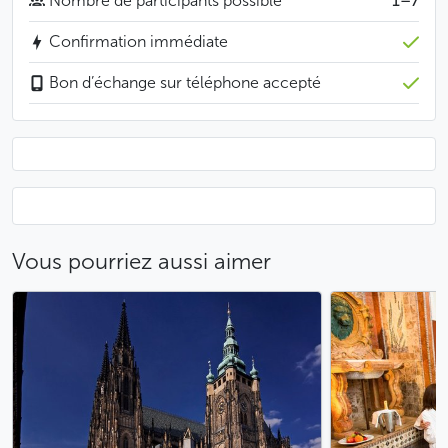
Nombre de participants possible
1–7
attendra à l’heure précise devant l’entrée principale de
votre hôtel ou à l’adresse de rendez-vous que vous
Confirmation immédiate
nous aurez indiquée.
Bon d’échange sur téléphone accepté
Bon à savoir
Vous pouvez réserver votre transfert au moins 9
heures à l’avance
Moins
Vous pourriez aussi aimer