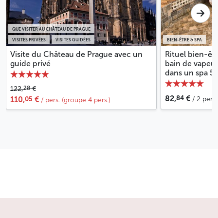
QUE VISITER AU CHÂTEAU DE PRAGUE
VISITES PRIVÉES
VISITES GUIDÉES
BIEN-ÊTRE & SPA
Visite du Château de Prague avec un
Rituel bien-êtr
guide privé
bain de vapeur
dans un spa 5 
28
122,
€
84
82,
€
05
110,
€
/ 2 pers.
/ pers. (groupe 4 pers.)