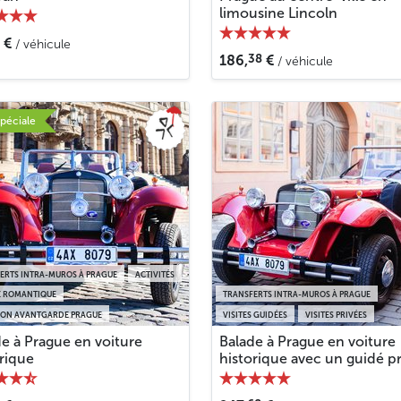
limousine Lincoln
€
/ véhicule
38
186,
€
/ véhicule
spéciale
ERTS INTRA-MUROS À PRAGUE
ACTIVITÉS
E ROMANTIQUE
TRANSFERTS INTRA-MUROS À PRAGUE
ION AVANTGARDE PRAGUE
VISITES GUIDÉES
VISITES PRIVÉES
e à Prague en voiture
Balade à Prague en voiture
rique
historique avec un guidé pr