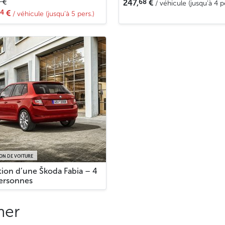
68
2
€
247,
€
/ véhicule (jusqu’à 4 p
4
€
/ véhicule (jusqu’à 5 pers.)
ON DE VOITURE
tion d’une Škoda Fabia – 4
personnes
mer