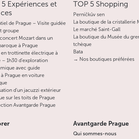
5 Expériences et
TOP 5 Shopping
ices
Perníčkův sen
La boutique de la cristallerie
ntiel de Prague – Visite guidée
Le marché Saint-Gall
it groupe
La boutique du Musée du gre
concert Mozart dans un
tchèque
 baroque à Prague
Bata
en trottinette électrique à
→ Nos boutiques préférées
 – 1h30 d’exploration
mique avec guide
 à Prague en voiture
ique
sation d’un jacuzzi extérieur
ue sur les toits de Prague
ction Avantgarde Prague
orer
Avantgarde Prague
Qui sommes-nous