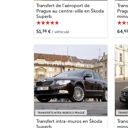
Transfert de l’aéroport de
Trans
Prague au centre-ville en Škoda
Pragu
Superb
mini
36
6
51,
€
64,
/ véhicule
TRANSFERTS INTRA-MUROS À PRAGUE
TRANSF
Transfert intra-muros en Škoda
Trans
Superb
mini