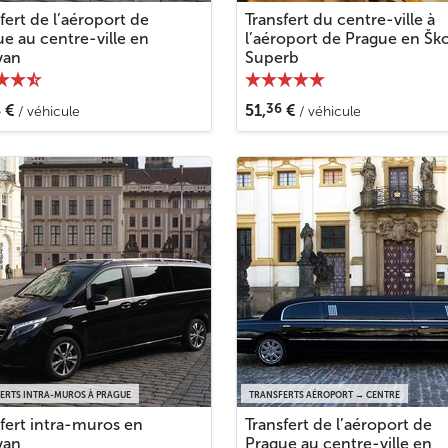
fert de l’aéroport de
Transfert du centre-ville à
e au centre-ville en
l’aéroport de Prague en Šk
van
Superb
1
36
€
51,
€
/ véhicule
/ véhicule
ERTS INTRA-MUROS À PRAGUE
TRANSFERTS AÉROPORT → CENTRE
fert intra-muros en
Transfert de l’aéroport de
van
Prague au centre-ville en