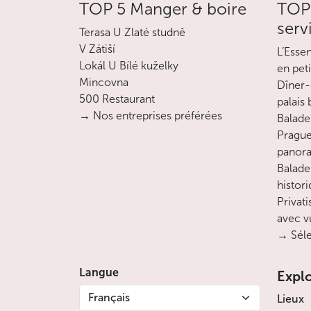
TOP 5 Manger & boire
TOP 
serv
Terasa U Zlaté studně
V Zátiší
L’Esse
Lokál U Bílé kuželky
en pet
Mincovna
Dîner-
500 Restaurant
palais
→ Nos entreprises préférées
Balade 
Prague
panora
Balade
histor
Privati
avec v
→ Séle
Langue
Expl
Français
Lieux