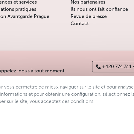
ences et services
Nos partenaires
ations pratiques
Ils nous ont fait confiance
ion Avantgarde Prague
Revue de presse
Contact
+420 774 311
 Appelez-nous à tout moment.
ur vous permettre de mieux naviguer sur le site et pour analyse
es
Déclaration d’accessibilité
Manage consent
Sitemap
’informations et pour obtenir une configuration, sélectionnez l
er sur le site, vous acceptez ces conditions.
s.r.o.