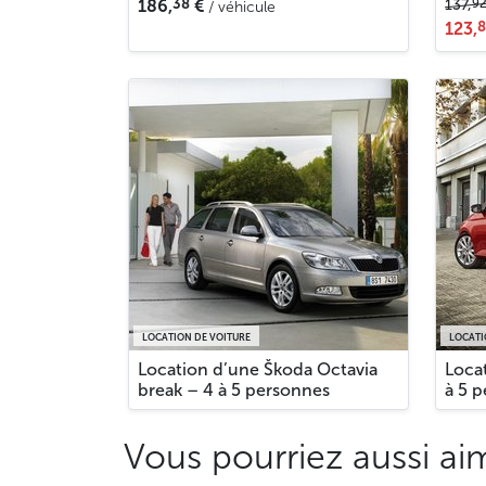
38
9
186,
€
137,
/ véhicule
8
123,
LOCATION DE VOITURE
LOCATI
Location d’une Škoda Octavia
Loca
break – 4 à 5 personnes
à 5 
Vous pourriez aussi ai