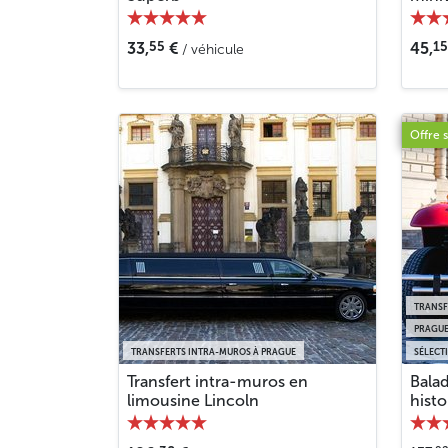
55
15
33,
€
45,
/ véhicule
Offre 
TRANSF
PRAGU
TRANSFERTS INTRA-MUROS À PRAGUE
SÉLECT
Transfert intra-muros en
Balad
limousine Lincoln
histo