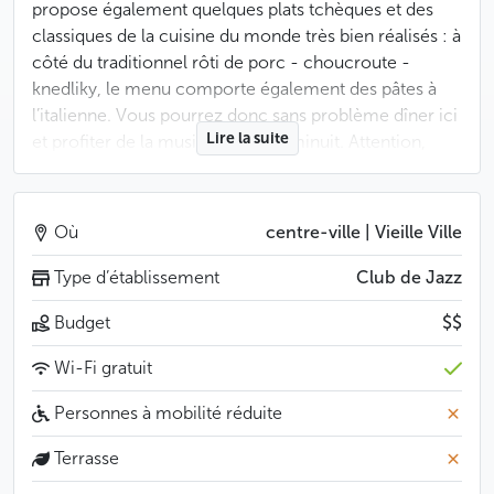
propose également quelques plats tchèques et des
classiques de la cuisine du monde très bien réalisés : à
côté du traditionnel rôti de porc - choucroute -
knedliky, le menu comporte également des pâtes à
l’italienne. Vous pourrez donc sans problème dîner ici
Lire la suite
et profiter de la musique jusqu’à minuit. Attention,
cependant, l’Ungelt n’est pas un club conçu pour faire
la fête toute la nuit.
Où
centre-ville | Vieille Ville
Par temps chaud, la terrasse est l’endroit idéal pour
prendre un déjeuner un peu tardif : on y sert jusqu’à
Type d’établissement
Club de Jazz
14h00.
Budget
$$
Moins
Wi-Fi gratuit
Personnes à mobilité réduite
Terrasse