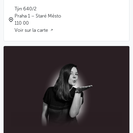
Týn 640/2
Praha 1 – Staré Město
110 00
Voir sur la carte