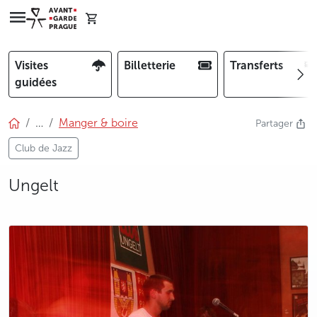
Visites
Billetterie
Transferts
guidées
…
Manger & boire
Partager
Club de Jazz
Ungelt
photo 5