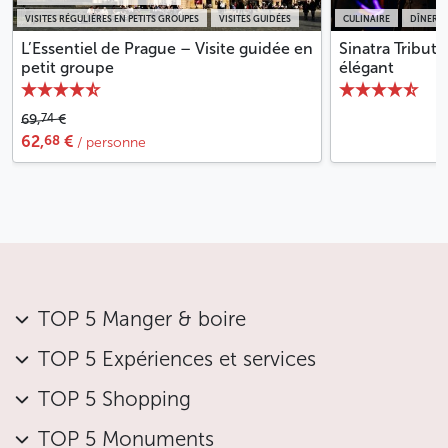
VISITES RÉGULIÈRES EN PETITS GROUPES
VISITES GUIDÉES
CULINAIRE
DÎNER A
L’Essentiel de Prague – Visite guidée en
Sinatra Tribute
petit groupe
élégant
74
69,
€
68
62,
€
/ personne
TOP 5 Manger & boire
TOP 5 Expériences et services
TOP 5 Shopping
TOP 5 Monuments