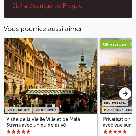
Giulia, Avantgarde Prague
Vous pourriez aussi aimer
Offre spéciale
BIEN-ÊTRE & SPA
VISITES GUIDÉES
VISITES PRIVÉES
PRAGUE ROMANTIQUE
Visite de la Vieille Ville et de Malá
Privatisation d
Strana avec un guide privé
avec vue sur le