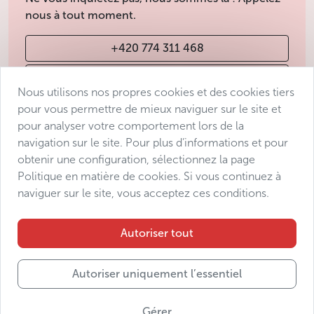
nous à tout moment.
+420 774 311 468
info@avantgarde-prague.cz
Nous utilisons nos propres cookies et des cookies tiers
pour vous permettre de mieux naviguer sur le site et
pour analyser votre comportement lors de la
Conditions de vente
navigation sur le site. Pour plus d’informations et pour
Protection des données
obtenir une configuration, sélectionnez la page
Déclaration d’accessibilité
Politique en matière de cookies. Si vous continuez à
naviguer sur le site, vous acceptez ces conditions.
Manage consent
Sitemap
Autoriser tout
Autoriser uniquement l’essentiel
© 2025 Avantgarde Prague DMC s.r.o.
Gérer