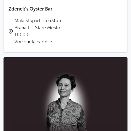
Zdenek’s Oyster Bar
Malá Štupartská 636/5
Praha 1 – Staré Město
110 00
Voir sur la carte