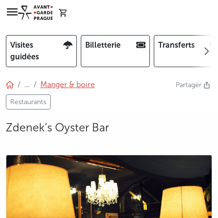
Visites
Billetterie
Transferts
guidées
…
Manger & boire
Partager
Restaurants
Zdenek’s Oyster Bar
photo 5