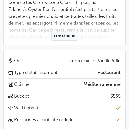
comme les Cherrystone Clams. Et puis, au
Zdenek’s Oyster Bar, l’essentiel n’est pas tant dans les
crevettes premier choix et de toutes tailles, les fruits
de mer, les escargots ni même dans les crabes ou les
homards. Car ce petit restaurant a le don de susciter
Lire la suite
chez ses hôtes le sentiment que leur visite est un
rituel unique dont ils sont eux-mêmes l’objet : en
d’autres termes, le service est exemplaire. Dès le
moment où vous franchissez le seuil, vous devenez le
Où
centre-ville | Vieille Ville
héro d’une histoire, le chef d’orchestre auquel il suffit
d’un mouvement de sourcil pour que ses souhaits
Type d’établissement
Restaurant
soient exaucés.
Cuisine
Méditerranéenne
Moins
Budget
$$$$
Wi-Fi gratuit
Personnes à mobilité réduite