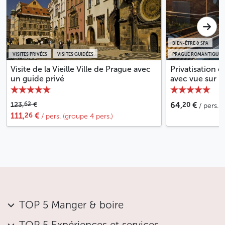
BIEN-ÊTRE & SPA
VISITES PRIVÉES
VISITES GUIDÉES
PRAGUE ROMANTIQUE
Visite de la Vieille Ville de Prague avec
Privatisation d
un guide privé
avec vue sur le
20
62
123,
€
64,
€
/ pers. 
26
111,
€
/ pers. (groupe 4 pers.)
TOP 5 Manger & boire