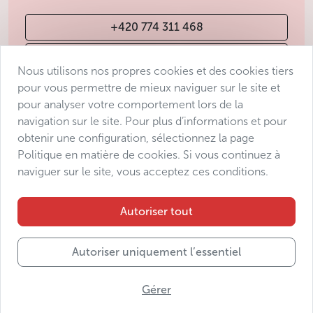
+420 774 311 468
info@avantgarde-prague.cz
Nous utilisons nos propres cookies et des cookies tiers
pour vous permettre de mieux naviguer sur le site et
pour analyser votre comportement lors de la
Conditions de vente
navigation sur le site. Pour plus d’informations et pour
Protection des données
obtenir une configuration, sélectionnez la page
Déclaration d’accessibilité
Politique en matière de cookies. Si vous continuez à
naviguer sur le site, vous acceptez ces conditions.
Manage consent
Sitemap
Autoriser tout
Autoriser uniquement l’essentiel
© 2025 Avantgarde Prague DMC s.r.o.
Gérer