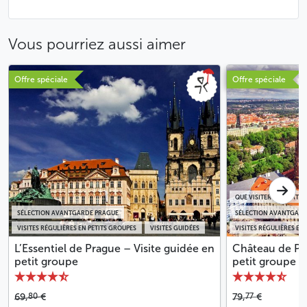
Vous pourriez aussi aimer
Offre spéciale
Offre spéciale
QUE VISITER AU CHÂTE
SÉLECTION AVANTGARDE PRAGUE
SÉLECTION AVANTGARD
VISITES RÉGULIÈRES EN PETITS GROUPES
VISITES GUIDÉES
VISITES RÉGULIÈRES EN
L’Essentiel de Prague – Visite guidée en
Château de Pra
petit groupe
petit groupe
80
77
69,
€
79,
€