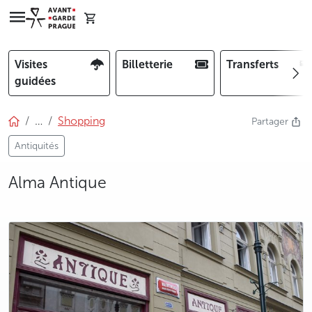
Visites
Billetterie
Transferts
guidées
…
Shopping
Partager
Antiquités
Alma Antique
photo 5
photo 6
photo 7