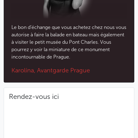
L’heure que vous choisirez lors de votre
réservation est seulement indicative ; la balade
peut se faire à tout moment de la journée en
fonction des places disponibles
Le bon d’échange que vous achetez chez nous vous
L’accès aux bateaux n’est malheureusement pas
autorise à faire la balade en bateau mais également
entièrement adapté aux personnes à mobilité
à visiter le petit musée du Pont Charles. Vous
réduite. Il faut descendre deux courts escaliers
pourrez y voir la miniature de ce monument
pour rejoindre l’embarcadère, puis encore
incontournable de Prague.
quelques marches pour embarquer à bord. Si
vous êtes en fauteuil roulant mais que vous
Karolína, Avantgarde Prague
pouvez marcher quelques pas avec assistance,
l’embarquement reste possible.
Rendez-vous ici
Moins