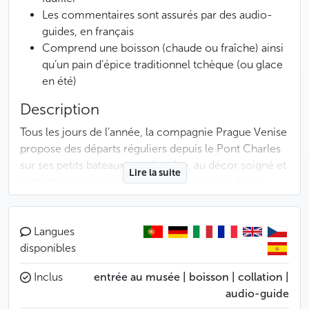
Les commentaires sont assurés par des audio-
guides, en français
Comprend une boisson (chaude ou fraîche) ainsi
qu’un pain d’épice traditionnel tchèque (ou glace
en été)
Description
Tous les jours de l’année, la compagnie Prague Venise
propose des départs réguliers depuis le Pont Charles
sur ses petits bateaux « vodouch », au décor soigné et
Lire la suite
authentique en bois sombre et aux grandes baies
vitrées ouvertes sur la rivière.
À bord, le capitaine vous accueille avec une boisson
Langues
chaude en hiver pour vous réchauffer ou une glace en
disponibles
été pour vous rafraîchir. Des commentaires, diffusés
Inclus
entrée au musée | boisson | collation |
par un audio-guide, vous plongeront dans l'histoire de
audio-guide
Prague et ses légendes et seront ponctués