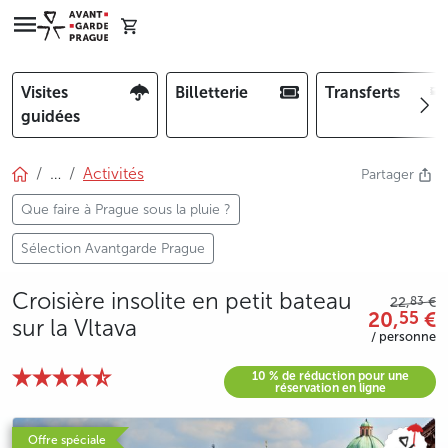
Visites
Billetterie
Transferts
guidées
…
Activités
Partager
Que faire à Prague sous la pluie ?
Sélection Avantgarde Prague
Croisière insolite en petit bateau
83
22,
€
20,
€
55
sur la Vltava
/ personne
10 % de réduction pour une
réservation en ligne
photo 5
photo 6
photo 7
Offre spéciale