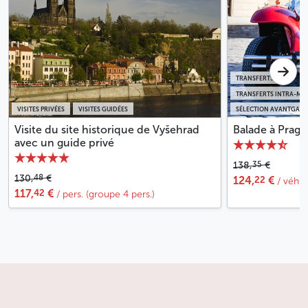
TRANSFERTS
TRANSFERTS INTRA-MU
VISITES PRIVÉES
VISITES GUIDÉES
SÉLECTION AVANTGARD
Visite du site historique de Vyšehrad
Balade à Pragu
avec un guide privé
35
138,
€
48
130,
€
22
124,
€
/ véhic
42
117,
€
/ pers. (groupe 4 pers.)