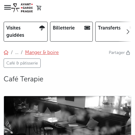
Visites
Billetterie
Transferts
guidées
…
Manger & boire
Partager
Café & pâtisserie
Café Terapie