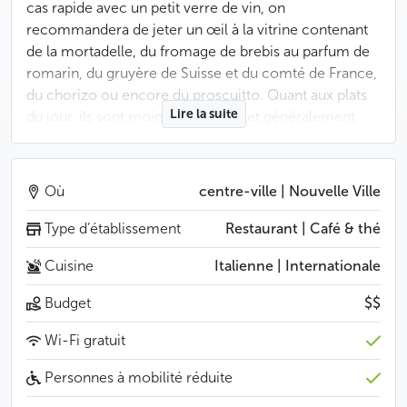
cas rapide avec un petit verre de vin, on
recommandera de jeter un œil à la vitrine contenant
de la mortadelle, du fromage de brebis au parfum de
romarin, du gruyère de Suisse et du comté de France,
du chorizo ou encore du proscuitto. Quant aux plats
Lire la suite
du jour, ils sont moins fantaisistes et généralement
conçus pour faire office de déjeuner : lasagnes à la
béchamel et fromages variés, quart de poulet fermier
farci, quiche à la tomate, ratatouille et semoule... On
Où
centre-ville | Nouvelle Ville
trouve également, de temps à autre, une spécialité
tchèque, comme un goulash avec des knedlíky de
Type d’établissement
Restaurant | Café & thé
Karlovy Vary. Mais elles sont généralement
Cuisine
Italienne | Internationale
minoritaires face aux plats méditerranéens : n’hésitez
pas à faire un tour au Terapie lorsque des gnocchis
Budget
$$
aux blancs de poulets et pruneaux ou du lapin à la
moutarde de Dijon sont au menu.
Wi-Fi gratuit
Personnes à mobilité réduite
Moins