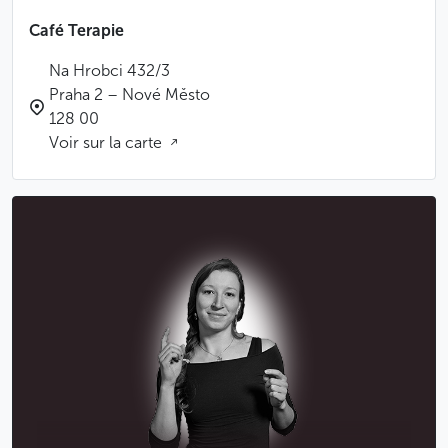
Café Terapie
Na Hrobci 432/3
Praha 2 – Nové Město
128 00
Voir sur la carte