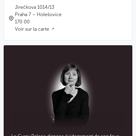
Jirečkova 1014/13
Praha 7 – Holešovice
170 00
Voir sur la carte