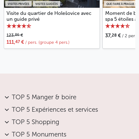
VISITES PRIVÉES
VISITES GUIDÉES
QUE FAIRE À PRAGUE SOU
Visite du quartier de Holešovice avec
Moment de bie
un guide privé
spa 5 étoiles à
28
86
123,
€
37,
€
/ 2 pers.
47
111,
€
/ pers. (groupe 4 pers.)
TOP 5 Manger & boire
TOP 5 Expériences et services
TOP 5 Shopping
TOP 5 Monuments