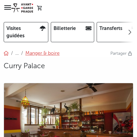
Visites
Billetterie
Transferts
guidées
…
Manger & boire
Partager
Curry Palace
photo 5
photo 6
photo 7