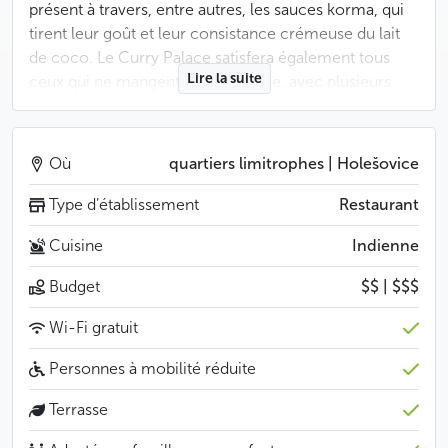
présent à travers, entre autres, les sauces korma, qui
tirent leur goût et leur consistance crémeuse du lait
de coco. Le Curry Palace satisfera également tous
Lire la suite
ceux qui ne mangent pas de viande, avec plusieurs
sortes de riz biryani, divers plats à base de
légumineuses, plus ou moins consistants et pimentés,
ou encore des préparations à base de pommes de
Où
quartiers limitrophes | Holešovice
terre. Après ce festin à l’indienne, quoi de mieux que
de finir sur des boulettes de gulab jamun au sirop, ou
Type d’établissement
Restaurant
sur un kheer, un riz au lait et aux raisins secs et une
Cuisine
Indienne
pointe de cardamome ?
Budget
$$ | $$$
Moins
Wi-Fi gratuit
Personnes à mobilité réduite
Terrasse