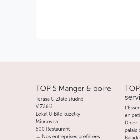
TOP 5 Manger & boire
TOP 
serv
Terasa U Zlaté studně
V Zátiší
L’Esse
Lokál U Bílé kuželky
en pet
Mincovna
Dîner-
500 Restaurant
palais
→ Nos entreprises préférées
Balade 