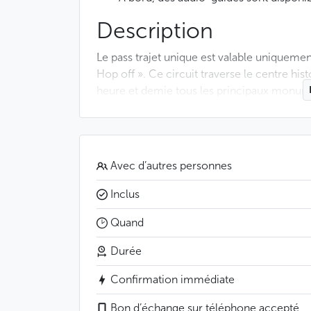
Description
Le pass trajet unique est valable uniquemen
Hop off ». Ce circuit traverse le centre hi
heure et demie tous les principaux monumen
Maison Municipale et découvrirez la place d
Rudolfinum, le Château de Prague, le Pont 
Grâce à ce circuit, vous vous ferez une idé
Avec d’autres personnes
souhaiterez approfondir plus tard lors d’u
recevrez, en outre, des premières informati
Inclus
des casques diffusant des commentaires aud
Quand
disposition à bord des minibus.
Durée
Le ticket est valable le temps du circuit, qui 
n° 1 s’appelle Down Town mais il n’est pas 
Confirmation immédiate
montée dans le minibus (et la descente égale
votre choix. Il n’est pas nécessaire non plus
Bon d’échange sur téléphone accepté