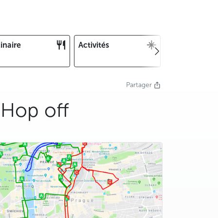
inaire
Activités
Noël et Nouv
an
Partager
 Hop off