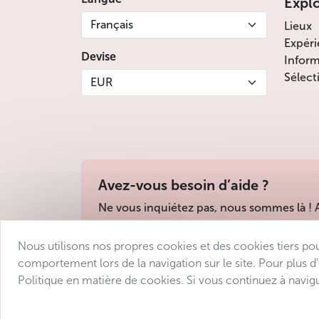
Expl
Français
Lieux
Expéri
Devise
Inform
Sélect
EUR
Avez-vous besoin d’aide ?
Ne vous inquiétez pas, nous sommes là !
Nous utilisons nos propres cookies et des cookies tiers po
Conditions de vente
Protection des donné
comportement lors de la navigation sur le site. Pour plus d
Politique en matière de cookies. Si vous continuez à navigu
© 2025 Avantgarde Prague DMC 