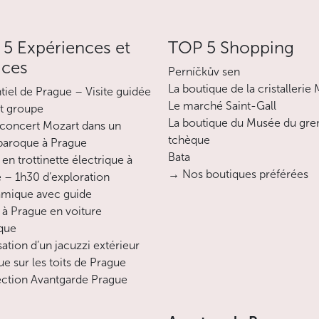
Le petit havre de paix de cet hôtel, une
charmante petite cour intérieure, est idéale
5 Expériences et
TOP 5 Shopping
pour prendre son petit déjeuner au calme
ices
en été, ou pour simplement passer un
Perníčkův sen
moment de détente près du bar de l’hôtel.
La boutique de la cristallerie
ntiel de Prague – Visite guidée
En hiver, la salle de détente où vous
Le marché Saint-Gall
it groupe
trouverez de confortables fauteuils ainsi
La boutique du Musée du gre
concert Mozart dans un
qu’une télévision et de la lecture, est
tchèque
 baroque à Prague
accessible à tout moment de la journée et
Bata
en trottinette électrique à
de la nuit.
→ Nos boutiques préférées
 – 1h30 d’exploration
mique avec guide
Les meilleures chambres de cet
 à Prague en voiture
établissement, comme les chambres
ique
Deluxe ou certaines des suites, offrent une
sation d’un jacuzzi extérieur
superbe vue sur le Château de Prague,
ue sur les toits de Prague
grâce à de grands velux.
ction Avantgarde Prague
Cette petit hôtel convivial et familial est un