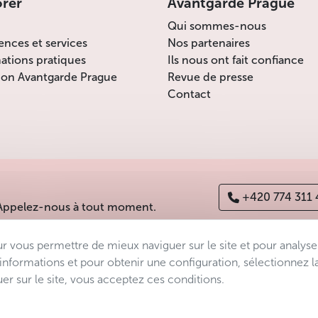
orer
Avantgarde Prague
endroit idéal pour un week-end à Prague.
Un petit bémol malgré tout : seules les
Qui sommes-nous
chambres situées au dernier étage sont
ences et services
Nos partenaires
climatisées.
ations pratiques
Ils nous ont fait confiance
ion Avantgarde Prague
Revue de presse
Moins
Contact
+420 774 311
 Appelez-nous à tout moment.
ur vous permettre de mieux naviguer sur le site et pour analyse
es
Déclaration d’accessibilité
Manage consent
Sitemap
’informations et pour obtenir une configuration, sélectionnez l
er sur le site, vous acceptez ces conditions.
s.r.o.