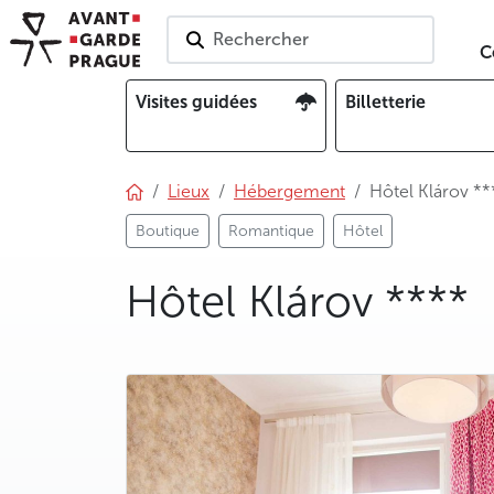
Rechercher
C
Visites guidées
Billetterie
Lieux
Hébergement
Hôtel Klárov **
Boutique
Romantique
Hôtel
Hôtel Klárov ****
photo 5
photo 6
photo 7
photo 8
photo 9
photo 10