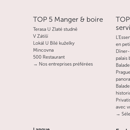
TOP 5 Manger & boire
TOP 
serv
Terasa U Zlaté studně
V Zátiší
L’Esse
Lokál U Bílé kuželky
en pet
Mincovna
Dîner-
500 Restaurant
palais
→ Nos entreprises préférées
Balade 
Prague
panora
Balade
histor
Privati
avec v
→ Séle
Langue