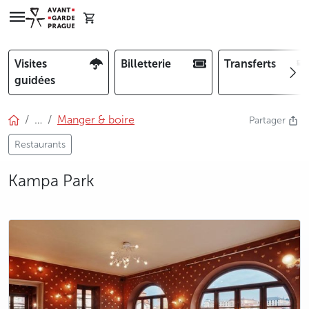
Visites
Billetterie
Transferts
guidées
…
Manger & boire
Partager
Restaurants
Kampa Park
photo 5
photo 6
photo 7
photo 8
photo 9
photo 10
photo 11
photo 12