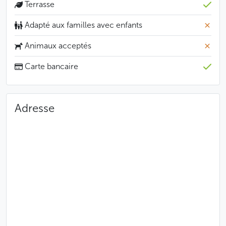
Terrasse
Tchèques. Le Kampa Park compte parmi les célébrités
y ayant mangé des personnalités telles que Bill
Adapté aux familles avec enfants
Clinton, Václav Havel, Alain Delon ou encore les
membres des Rolling Stones.
Animaux acceptés
Carte bancaire
Moins
Adresse