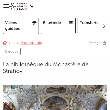
Visites
Billetterie
Transferts
guidées
…
Monuments
Partager
Baroque
La bibliothèque du Monastère de
Strahov
photo 5
photo 6
photo 7
photo 8
photo 9