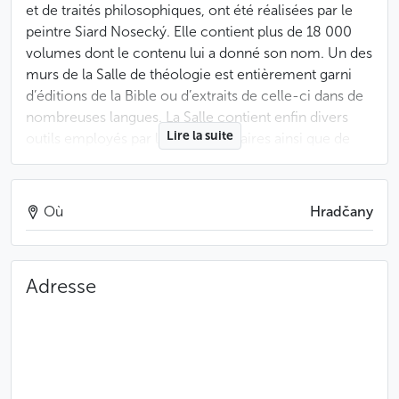
et de traités philosophiques, ont été réalisées par le
peintre Siard Nosecký. Elle contient plus de 18 000
volumes dont le contenu lui a donné son nom. Un des
murs de la Salle de théologie est entièrement garni
d’éditions de la Bible ou d’extraits de celle-ci dans de
nombreuses langues. La Salle contient enfin divers
Lire la suite
outils employés par les bibliothécaires ainsi que de
nombreux globes terrestres et célestes.
La Salle de philosophie, pour sa part, date de la fin du
Où
Hradčany
XVIIIème siècle, et son auteur est l’architecte Ignác
Jan Palliardi, originaire d’Italie. La fresque
monumentale qui couvre le plafond et retrace
Adresse
l’évolution spirituelle de l’humanité est l’œuvre du
peintre viennois Anton Maulbertsch. La salle, qui abrite
plus de 42 000 ouvrages, contient un grand nombre
de livres rares, avec notamment un fonds légué par
Marie-Louise d’Autriche, la seconde épouse de
Napoléon Bonaparte.