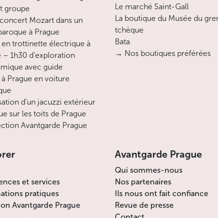
Le marché Saint-Gall
it groupe
La boutique du Musée du gre
concert Mozart dans un
tchèque
 baroque à Prague
Bata
en trottinette électrique à
→ Nos boutiques préférées
 – 1h30 d’exploration
mique avec guide
 à Prague en voiture
ique
sation d’un jacuzzi extérieur
ue sur les toits de Prague
ction Avantgarde Prague
orer
Avantgarde Prague
Qui sommes-nous
ences et services
Nos partenaires
ations pratiques
Ils nous ont fait confiance
ion Avantgarde Prague
Revue de presse
Contact