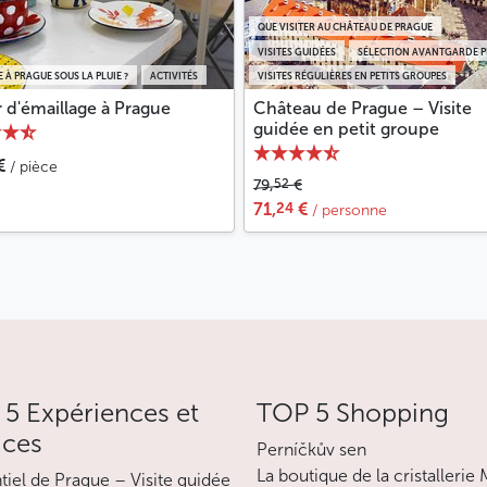
QUE VISITER AU CHÂTEAU DE PRAGUE
VISITES GUIDÉES
SÉLECTION AVANTGARDE 
E À PRAGUE SOUS LA PLUIE ?
ACTIVITÉS
VISITES RÉGULIÈRES EN PETITS GROUPES
r d'émaillage à Prague
Château de Prague – Visite
guidée en petit groupe
€
/ pièce
52
79,
€
24
71,
€
/ personne
5 Expériences et
TOP 5 Shopping
ices
Perníčkův sen
La boutique de la cristallerie
ntiel de Prague – Visite guidée