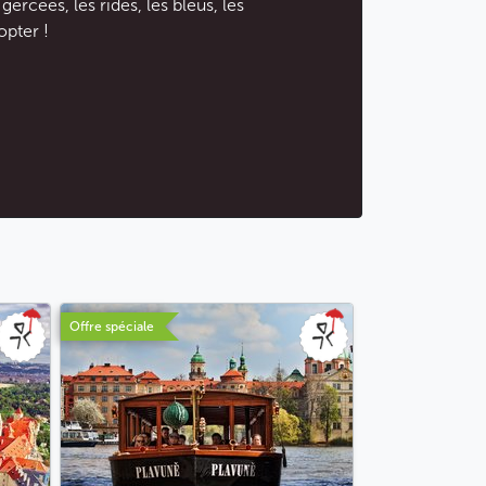
 gercées, les rides, les bleus, les
opter !
Offre spéciale