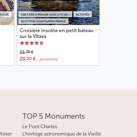
PRAGUE
QUE FAIRE À PRAGUE SOUS LA PLUIE ?
ACTIVITÉS
SÉLECTION AVANTGARDE PRAGUE
Croisière insolite en petit bateau
sur la Vltava
78
22,
€
50
20,
€
/ personne
TOP 5 Monuments
Le Pont Charles
 Moser
L’horloge astronomique de la Vieille