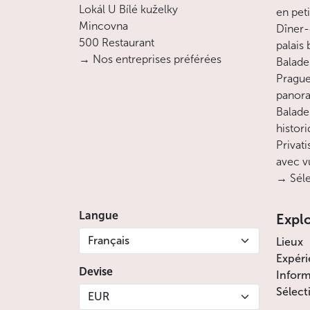
Lokál U Bílé kuželky
en pet
Mincovna
Dîner-
500 Restaurant
palais
→ Nos entreprises préférées
Balade 
Prague
panora
Balade
histor
Privati
avec v
→ Séle
Langue
Expl
Français
Lieux
Expéri
Devise
Inform
Sélect
EUR