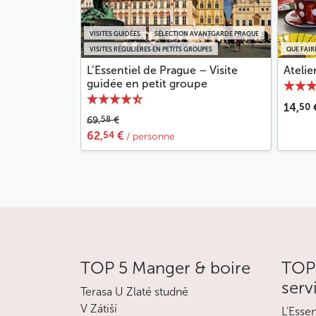
VISITES GUIDÉES
SÉLECTION AVANTGARDE PRAGUE
VISITES RÉGULIÈRES EN PETITS GROUPES
QUE FAIR
L’Essentiel de Prague – Visite
Atelie
guidée en petit groupe
50
14,
58
69,
€
54
62,
€
/ personne
TOP 5 Manger & boire
TOP 
serv
Terasa U Zlaté studně
V Zátiší
L’Esse