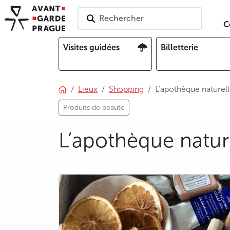
Rechercher
C
Visites guidées
Billetterie
Lieux
Shopping
L’apothèque naturell
Produits de beauté
L’apothèque nature
photo 5
photo 6
photo 7
photo 8
photo 9