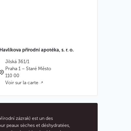
Havlíkova přírodní apotéka, s. r. o.
Jilská 361/1
Praha 1 – Staré Město
110 00
Voir sur la carte
přírodní zázrak) est un des
our peaux sèches et déshydratées,