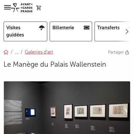
Visites
Billetterie
Transferts
guidées
…
Galeries d’art
Partager
Le Manège du Palais Wallenstein
photo 5
photo 6
photo 7
photo 8
photo 9