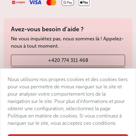
La Renaissance est présente à travers un grand
nombre de maisons bourgeoises et de palais, parmi
lesquels on remarquera la façade à fronton du Palais
Avez-vous besoin d’aide ?
Thun, le long du Nouvel escalier du Château (Nové
Ne vous inquiétez pas, nous sommes là ! Appelez-
zámecké schody), qui date de la seconde moitié du
nous à tout moment.
XVIème siècle.
+420 774 311 468
On retrouve l’art baroque sous toutes ses formes et
dans toutes ses nuances : citons notamment le
Palais
info@avantgarde-prague.cz
Wallenstein
, dont la réalisation est le fascinant écho
Nous utilisons nos propres cookies et des cookies tiers
d’un autre palais somptueux datant du règne de
pour vous permettre de mieux naviguer sur le site et
Rodolphe II, le
Palais Lobkowicz
, et sa façade côté
pour analyser votre comportement lors de la
Conditions de vente
jardins qui compte parmi les plus belles d’Europe, ou
navigation sur le site. Pour plus d’informations et pour
Protection des données
encore les Palais Thun et Morzin, dans la rue
obtenir une configuration, sélectionnez la page
Nerudova, qui allient les talents d’architecte de Jan
Déclaration d’accessibilité
Politique en matière de cookies. Si vous continuez à
Blažej Santini-Aichel à ceux des sculpteurs Matthias
naviguer sur le site, vous acceptez ces conditions.
Manage consent
Braun et Ferdinand Maxmilián Brokoff.
Sitemap