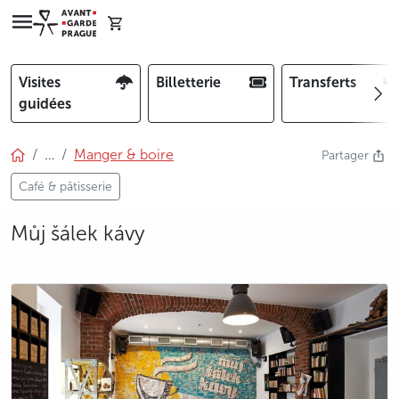
Visites
Billetterie
Transferts
guidées
…
Manger & boire
Partager
Café & pâtisserie
Můj šálek kávy
photo 5
photo 6
photo 7
photo 8