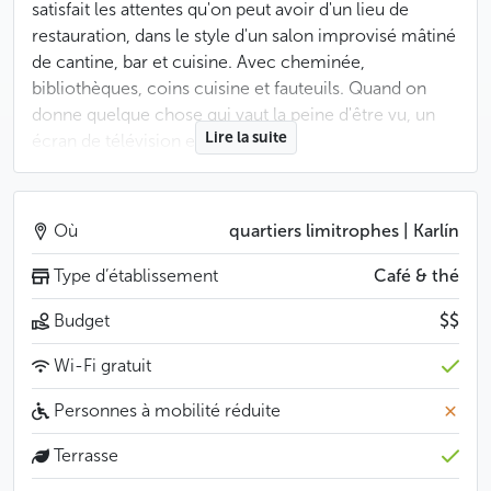
satisfait les attentes qu'on peut avoir d'un lieu de
restauration, dans le style d'un salon improvisé mâtiné
de cantine, bar et cuisine. Avec cheminée,
bibliothèques, coins cuisine et fauteuils. Quand on
donne quelque chose qui vaut la peine d'être vu, un
Lire la suite
écran de télévision est installé.
Les adeptes du café prétendent que cet établissement
n'a qu'un seul défaut : si vous ne réservez pas votre
Où
quartiers limitrophes | Karlín
place, vous aurez vraiment de la veine si vous arrivez
à vous asseoir.
Type d’établissement
Café & thé
Budget
$$
Moins
Wi-Fi gratuit
Personnes à mobilité réduite
Terrasse