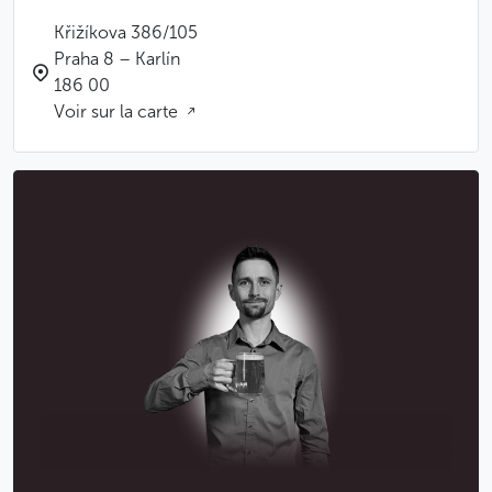
Křižíkova 386/105
Praha 8 – Karlín
186 00
Voir sur la carte