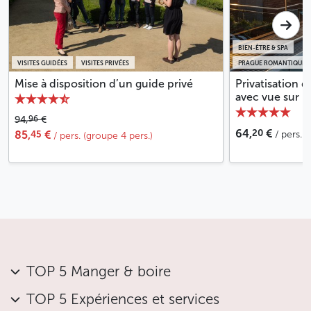
BIEN-ÊTRE & SPA
VISITES GUIDÉES
VISITES PRIVÉES
PRAGUE ROMANTIQUE
Mise à disposition d’un guide privé
Privatisation d
avec vue sur le
96
94,
€
20
64,
€
45
85,
€
/ pers. 
/ pers. (groupe 4 pers.)
TOP 5 Manger & boire
TOP 5 Expériences et services