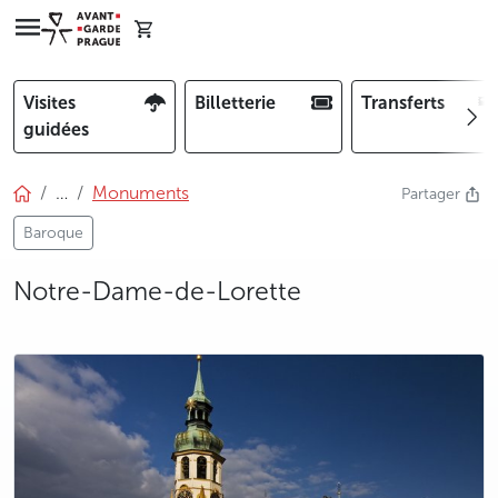
Visites
Billetterie
Transferts
guidées
…
Monuments
Partager
Baroque
Notre-Dame-de-Lorette
photo 5
photo 6
photo 7
photo 8
photo 9