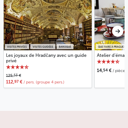
VISITES PRIVÉES
VISITES GUIDÉES
BAROQUE
QUE FAIRE À PRAGUE SOU
Les joyaux de Hradčany avec un guide
Atelier d'émail
privé
54
14,
€
/ pièce
53
125,
€
97
112,
€
/ pers. (groupe 4 pers.)