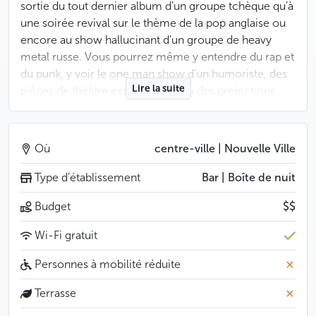
sortie du tout dernier album d’un groupe tchèque qu’à
une soirée revival sur le thème de la pop anglaise ou
encore au show hallucinant d’un groupe de heavy
metal russe. Vous pourrez même y entendre du rap et
du punk, y voir le one man show d’un humoriste, des
Lire la suite
pièces de théâtre expérimental ou des projections
itinérantes… Bref, l’endroit n’a rien de snob, c’est un
club au design plutôt ordinaire dont on apprécie la
programmation et où on peut discuter tranquillement
Où
centre-ville | Nouvelle Ville
au bar, dans la partie ouverte.
Type d’établissement
Bar | Boîte de nuit
Moins
Budget
$$
Wi-Fi gratuit
Personnes à mobilité réduite
Terrasse