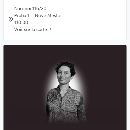
Národní 116/20
Praha 1 – Nové Město
110 00
Voir sur la carte