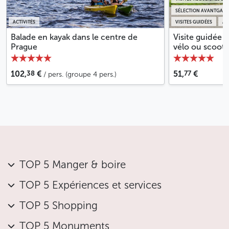
SÉLECTION AVANTGARD
ACTIVITÉS
VISITES GUIDÉES
AC
Balade en kayak dans le centre de
Visite guidée 
Prague
vélo ou scoote
38
77
102,
€
51,
€
/ pers. (groupe 4 pers.)
TOP 5 Manger & boire
TOP 5 Expériences et services
TOP 5 Shopping
TOP 5 Monuments