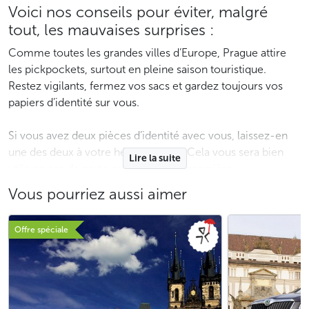
Voici nos conseils pour éviter, malgré
tout, les mauvaises surprises :
Comme toutes les grandes villes d’Europe, Prague attire
les pickpockets, surtout en pleine saison touristique.
Restez vigilants, fermez vos sacs et gardez toujours vos
papiers d’identité sur vous.
Si vous avez deux pièces d’identité avec vous, laissez-en
une des deux à votre hébergement. Cela vous sera bien
Lire la suite
utile en cas de perte ou de vol de la première.
Vous pourriez aussi aimer
Lisez notre article pour savoir que faire en cas de
perte ou
de vol de vos papiers d’identité à Prague
.
Offre spéciale
Voici les numéros téléphoniques de la police municipale:
156 et de la police nationale: 158. Les appels sont gratuits.
En cas de besoin, utilisez autres
numéros d’urgence
.