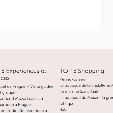
ntilles avec un jambon à l’os vous seront servis à
r l’année à venir !
5 Expériences et
TOP 5 Shopping
ices
Perníčkův sen
res d’annulation
La boutique de la cristallerie
ntiel de Prague – Visite guidée
Le marché Saint-Gall
ais ne sera retenu
it groupe
La boutique du Musée du gre
concert Mozart dans un
tchèque
alité du prix vous sera facturée
 baroque à Prague
Bata
en trottinette électrique à