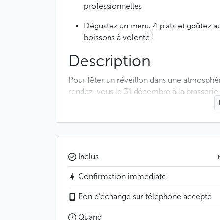
professionnelles
Dégustez un menu 4 plats et goûtez au
boissons à volonté !
Description
Pour fêter un réveillon dans une atmosphèr
rendez-vous le 31 décembre à la brasserie 
Bon à savoir
La soirée commence à 19h00
Inclus
Les boissons à volonté comprennent de 
alcoolisées
Confirmation immédiate
Bon d’échange sur téléphone accepté
Pour des réservations de groupes, con
Quand