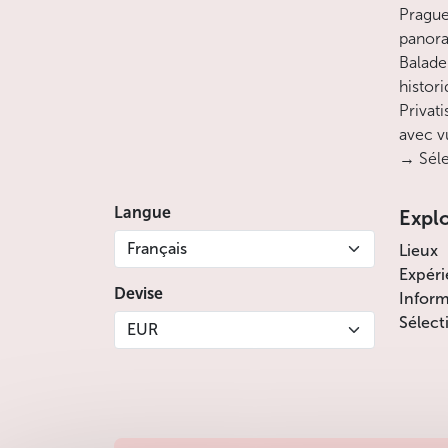
Prague
panora
Balade
histor
Privati
avec v
→ Séle
Langue
Expl
Français
Lieux
Expéri
Devise
Inform
Sélect
EUR