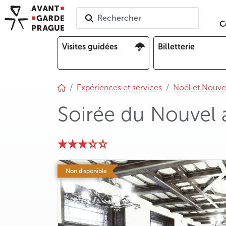
Rechercher
C
Visites guidées
Billetterie
Expériences et services
Noël et Nouve
Soirée du Nouvel a
photo 5
photo 6
photo 7
photo 8
Non disponible