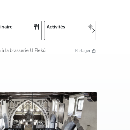
inaire
Activités
Noël et Nouv
an
à la brasserie U Fleků
Partager