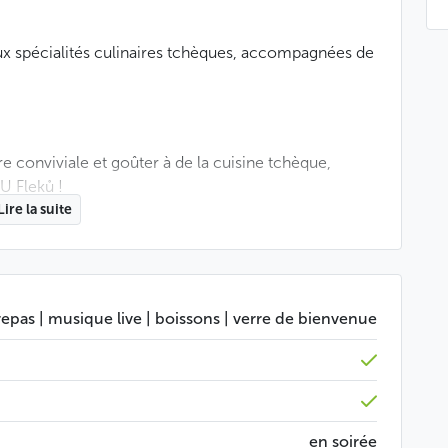
x spécialités culinaires tchèques, accompagnées de
e conviviale et goûter à de la cuisine tchèque,
U Fleků !
Lire la suite
repas | musique live | boissons | verre de bienvenue
la bière Flek 13°, du vin et des boissons non
tactez-nous !
en soirée