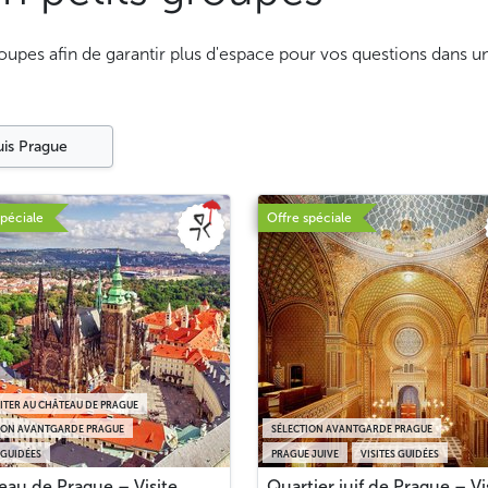
groupes afin de garantir plus d'espace pour vos questions dans 
uis Prague
spéciale
Offre spéciale
SITER AU CHÂTEAU DE PRAGUE
ION AVANTGARDE PRAGUE
SÉLECTION AVANTGARDE PRAGUE
 GUIDÉES
PRAGUE JUIVE
VISITES GUIDÉES
eau de Prague – Visite
Quartier juif de Prague – Vi