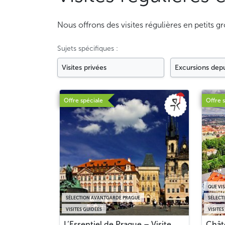
Nous offrons des visites régulières en petits 
Sujets spécifiques :
Visites privées
Excursions dep
Offre spéciale
Offre 
QUE VI
SÉLECTION AVANTGARDE PRAGUE
SÉLECT
VISITES GUIDÉES
VISITES
L’Essentiel de Prague – Visite
Chât