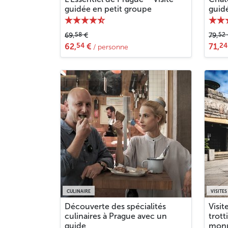
guidée en petit groupe
guid
58
52
69,
€
79,
54
24
62,
€
71,
/ personne
CULINAIRE
VISITES
Découverte des spécialités
Visit
culinaires à Prague avec un
trott
guide
monu