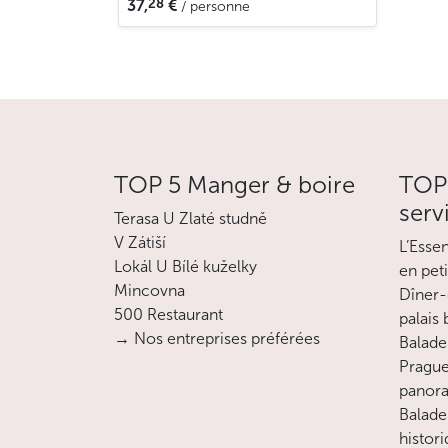
28
37,
€
/ personne
TOP 5 Manger & boire
TOP 
serv
Terasa U Zlaté studně
V Zátiší
L’Esse
Lokál U Bílé kuželky
en pet
Mincovna
Dîner-
500 Restaurant
palais
→ Nos entreprises préférées
Balade 
Prague
panora
Balade
histor