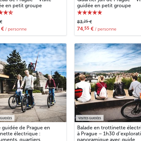
ée en petit groupe
guidée en petit groupe
25
€
83,
€
55
€
74,
€
/ personne
/ personne
 GUIDÉES
VISITES GUIDÉES
e guidée de Prague en
Balade en trottinette élect
inette électrique :
à Prague – 1h30 d’explorat
ments, quartiers
panoramique avec guide