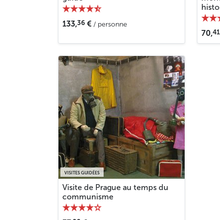
hist
36
133,
€
/ personne
41
70,
VISITES GUIDÉES
Visite de Prague au temps du
communisme