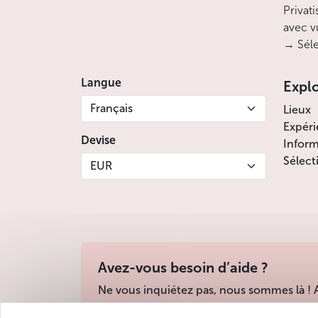
Privati
avec v
→ Séle
Langue
Expl
Français
Lieux
Expéri
Devise
Inform
Sélect
EUR
Avez-vous besoin d’aide ?
Ne vous inquiétez pas, nous sommes là !