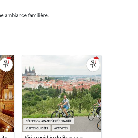
une ambiance familière.
SÉLECTION AVANTGARDE PRAGUE
VISITES GUIDÉES
ACTIVITÉS
site
Visite guidée de Prague –