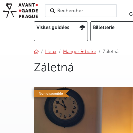
Rechercher
C
Visites guidées
Billetterie
Lieux
Manger & boire
Záletná
Záletná
photo 5
Non disponible