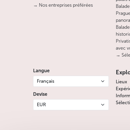
→ Nos entreprises préférées
Balade 
Prague
panora
Balade
histor
Privati
avec v
→ Séle
Langue
Expl
Français
Lieux
Expéri
Devise
Inform
Sélect
EUR