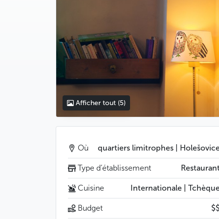
Afficher tout
(5)
Où
quartiers limitrophes | Holešovic
Type d’établissement
Restauran
Cuisine
Internationale | Tchèqu
Budget
$