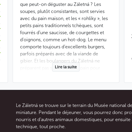
que peut-on déguster au Záletná ? Les
soupes, plutôt consistantes, sont servies
avec du pain maison, et les « rohlíky », les
petits pains traditionnels tchèques, sont
fourrés d’une saucisse, de courgettes et
d’oignons, comme un hot-dog. Le menu
comporte toujours d’excellents burgers,
parfois préparés avec de la viande de
gibier. Et les boulangers du Záletná ne
Lire la suite
préparent pas seulement du pain pour
accompagner les soupes ou confectionner
des sandwiches : ils font également de
délicieux chaussons avec lesquels on
appréciera un café savamment préparé.
Vous aurez également le choix entre
Le Záletná se trouve sur le terrain du Musée national de 
plusieurs bières de brasseries locales, avec
miniature. Pendant le déjeuner, vous pourrez donc prof
généralement une Vinohradská 11 % à la
nourris et d’autres animaux domestiques, pour ensuite a
pression brassée dans le quartier de
technique, tout proche.
Vinohrady. Enfin, certains soirs d’été, vous