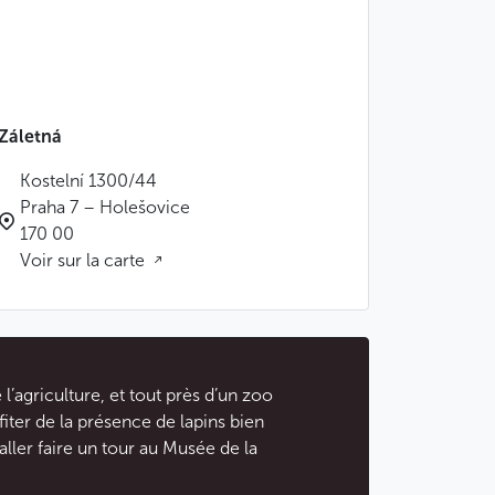
Záletná
Kostelní 1300/44
Praha 7 – Holešovice
170 00
Voir sur la carte
l’agriculture, et tout près d’un zoo
iter de la présence de lapins bien
ller faire un tour au Musée de la