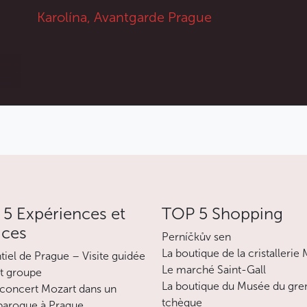
Karolína, Avantgarde Prague
pourrez profiter au Záletná de séances de
cinéma en plein air.
Moins
5 Expériences et
TOP 5 Shopping
ices
Perníčkův sen
La boutique de la cristallerie
ntiel de Prague – Visite guidée
Le marché Saint-Gall
it groupe
La boutique du Musée du gre
concert Mozart dans un
tchèque
 baroque à Prague