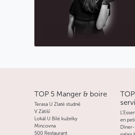
TOP 5 Manger & boire
TOP 
serv
Terasa U Zlaté studně
V Zátiší
L’Esse
Lokál U Bílé kuželky
en pet
Mincovna
Dîner-
500 Restaurant
palais