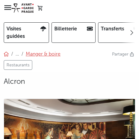
Visites
Billetterie
Transferts
guidées
…
Manger & boire
Partager
Restaurants
Alcron
photo 5