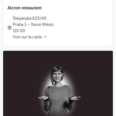
Alcron restaurant
Štěpánská 623/40
Praha 1 – Nové Město
110 00
Voir sur la carte