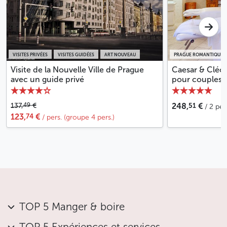
VISITES PRIVÉES
VISITES GUIDÉES
ART NOUVEAU
PRAGUE ROMANTIQUE
Visite de la Nouvelle Ville de Prague
Caesar & Cléop
avec un guide privé
pour couples
51
49
137,
€
248,
€
/ 2 per
74
123,
€
/ pers. (groupe 4 pers.)
TOP 5 Manger & boire