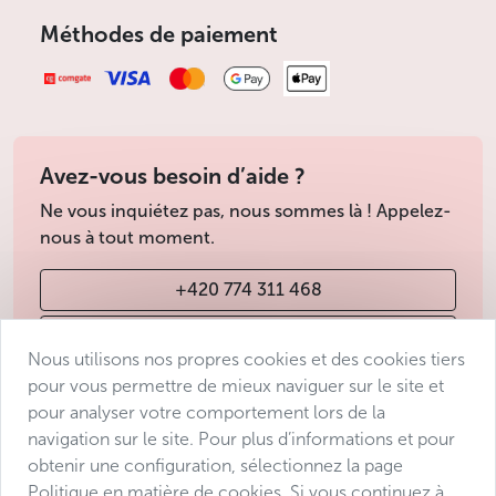
Méthodes de paiement
Avez-vous besoin d’aide ?
Ne vous inquiétez pas, nous sommes là ! Appelez-
nous à tout moment.
+420 774 311 468
info@avantgarde-prague.cz
Nous utilisons nos propres cookies et des cookies tiers
pour vous permettre de mieux naviguer sur le site et
pour analyser votre comportement lors de la
Conditions de vente
navigation sur le site. Pour plus d’informations et pour
Protection des données
obtenir une configuration, sélectionnez la page
Déclaration d’accessibilité
Politique en matière de cookies. Si vous continuez à