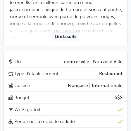
de mer. Ils font d’ailleurs partie du menu
gastronomique : bisque de homard et son œuf poché,
morue et semoule avec purée de poivrons rouges,
poulpe à la mousse de chorizo, ceviche aux coquilles
Saint-Jacques ou encore langoustine rôtie et son
Lire la suite
céleri.
Pour accompagner les viandes blanches, vous aurez
un large choix de vins blancs, et les sommeliers de
Où
centre-ville | Nouvelle Ville
l’Alcron vous proposeront également quelques
bouteilles de vins tchèques naturels comme le
Type d’établissement
Restaurant
gewurztraminer de Jaroslav Osička ou le grüner
Cuisine
Française | Internationale
veltliner de Milan Nestarec.
Budget
$$$
Moins
Wi-Fi gratuit
Personnes à mobilité réduite