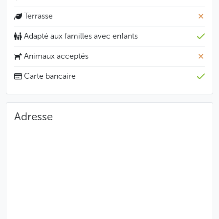
Jaroslav Seifert, le peintre symboliste Jan Zrzavý, les
Terrasse
acteurs et les auteurs de théâtre comme Václav Havel
furent parmi tant d’autres ses habitués les plus
Adapté aux familles avec enfants
illustres.
Animaux acceptés
Moins
Carte bancaire
Adresse