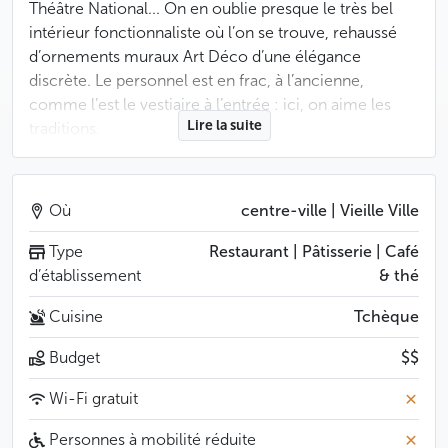
Théâtre National... On en oublie presque le très bel
intérieur fonctionnaliste où l’on se trouve, rehaussé
d’ornements muraux Art Déco d’une élégance
discrète. Le personnel est en frac, à l’ancienne,
comme l’est le vestiaire à l’entrée : ici, on aime les
Lire la suite
traditions.
Si le café existe, c’est bien sûr grâce au Théâtre
National qui lui fait face : ouvert quelques années
Où
centre-ville | Vieille Ville
après lui, en 1884, il accueille son public pendant les
entractes, ses comédiens après les répétitions ou les
Type
Restaurant | Pâtisserie | Café
spectacles. Comme lui, il devient très vite un symbole
d’établissement
& thé
du Renouveau National du XIXème siècle. Ce n’est
Cuisine
Tchèque
d’ailleurs pas par hasard qu’il tire fièrement son nom,
Slavia, de la mère mythique de tous les Slaves.
Budget
$$
Les intellectuels et les artistes ne quitteront plus ses
Wi-Fi gratuit
lieux inspirés jusqu’aux heures les plus noires de la
Personnes à mobilité réduite
normalisation communiste : les poètes Jiří Kolář et