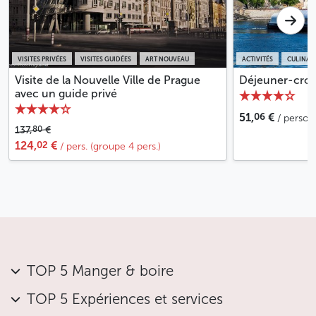
VISITES PRIVÉES
VISITES GUIDÉES
ART NOUVEAU
ACTIVITÉS
CULINAI
Visite de la Nouvelle Ville de Prague
Déjeuner-croisi
avec un guide privé
06
51,
€
/ perso
80
137,
€
02
124,
€
/ pers. (groupe 4 pers.)
TOP 5 Manger & boire
TOP 5 Expériences et services