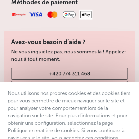
Méthodes de paiement
Avez-vous besoin d’aide ?
Ne vous inquiétez pas, nous sommes là ! Appelez-
nous à tout moment.
+420 774 311 468
info@avantgarde-prague.cz
Nous utilisons nos propres cookies et des cookies tiers
pour vous permettre de mieux naviguer sur le site et
pour analyser votre comportement lors de la
Conditions de vente
navigation sur le site. Pour plus d’informations et pour
Protection des données
obtenir une configuration, sélectionnez la page
Déclaration d’accessibilité
Politique en matière de cookies. Si vous continuez à
naviguer sur le site, vous acceptez ces conditions.
Manage consent