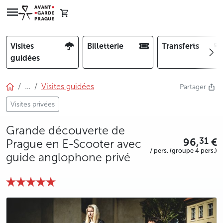
Visites
Billetterie
Transferts
guidées
…
Visites guidées
Partager
Visites privées
Grande découverte de
96,
€
31
Prague en E-Scooter avec
/ pers. (groupe 4 pers.)
guide anglophone privé
photo 5
photo 6
photo 7
photo 8