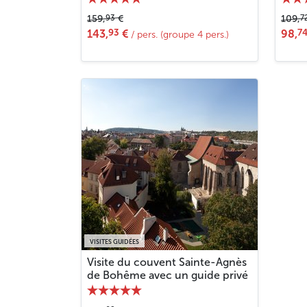
93
7
159,
€
109,
93
7
143,
€
98,
/ pers. (groupe 4 pers.)
VISITES GUIDÉES
Visite du couvent Sainte-Agnès
de Bohême avec un guide privé