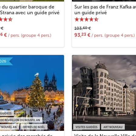
e du quartier baroque de
Sur les pas de Franz Kafka 
Strana avec un guide privé
un guide privé
60
€
103,
€
96
23
€
93,
€
/ pers. (groupe 4 pers.)
/ pers. (groupe 4 pers.)
2026
 GUIDÉES
 DE RÉVEILLON DU NOUVEL AN
T NOUVEL AN
OFFRES DE NOËL
VISITES GUIDÉES
ART NOUVEAU