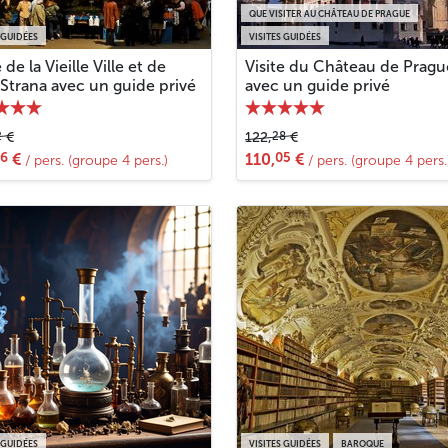
QUE VISITER AU CHÂTEAU DE PRAGUE
 GUIDÉES
VISITES GUIDÉES
e de la Vieille Ville et de
Visite du Château de Pragu
Strana avec un guide privé
avec un guide privé
2
28
€
122,
€
16
05
€
110,
€
/ pers. (groupe 4 pers.)
/ pers. (groupe 4 pers.
 GUIDÉES
VISITES GUIDÉES
BAROQUE