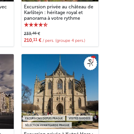
avec
Excursion privée au château de
Karlštejn : héritage royal et
panorama à votre rythme
46
233,
€
11
210,
€
/ pers. (groupe 4 pers.)
EXCURSIONS DEPUIS PRAGUE
VISITES GUIDÉES
SÉLECTION AVANTGARDE PRAGUE