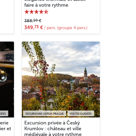
faire à votre rythme
59
388,
€
73
349,
€
/ pers. (groupe 4 pers.)
DÉES
EXCURSIONS DEPUIS PRAGUE
VISITES GUIDÉES
lerie
Excursion privée à Český
ier et
Krumlov : château et ville
médiévale à votre rythme