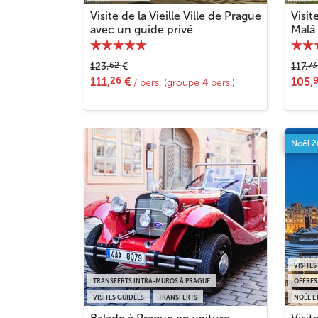
Visite de la Vieille Ville de Prague
Visit
avec un guide privé
Malá 
62
73
123,
€
117,
26
111,
€
105,
/ pers. (groupe 4 pers.)
Noël 
VISITES
TRANSFERTS INTRA-MUROS À PRAGUE
OFFRES
VISITES GUIDÉES
TRANSFERTS
NOËL E