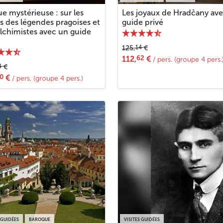
e mystérieuse : sur les
Les joyaux de Hradčany av
s des légendes pragoises et
guide privé
alchimistes avec un guide
14
125,
€
62
112,
€
/ pers. (groupe 4 pers.
4
€
0
€
/ pers. (groupe 4 pers.)
 GUIDÉES
BAROQUE
VISITES GUIDÉES