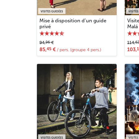
VISITES GUIDÉES
VISITES
Mise à disposition d’un guide
Visit
privé
Malá 
96
6
94,
€
114,
45
85,
€
103,
/ pers. (groupe 4 pers.)
VISITES GUIDÉES
VISITES