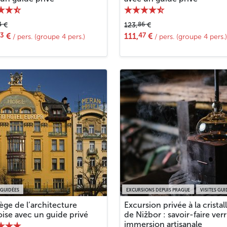
4
86
€
123,
€
73
47
€
111,
€
/ pers. (groupe 4 pers.)
/ pers. (groupe 4 pers.)
 GUIDÉES
EXCURSIONS DEPUIS PRAGUE
VISITES GUI
lège de l’architecture
Excursion privée à la cristal
ise avec un guide privé
de Nižbor : savoir-faire verr
immersion artisanale