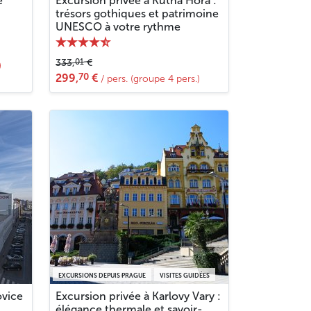
e
Excursion privée à Kutná Hora :
trésors gothiques et patrimoine
UNESCO à votre rythme
01
333,
€
)
70
299,
€
/ pers. (groupe 4 pers.)
EXCURSIONS DEPUIS PRAGUE
VISITES GUIDÉES
ovice
Excursion privée à Karlovy Vary :
élégance thermale et savoir-