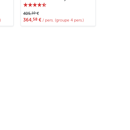
10
405,
€
58
364,
€
)
/ pers. (groupe 4 pers.)