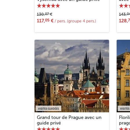
07
0
130,
€
143,
05
117,
€
128,
/ pers. (groupe 4 pers.)
VISITES GUIDÉES
VISITES
Grand tour de Prague avec un
Flori
guide privé
prago