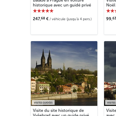
Balade à Prague en voiture
Visit
historique avec un guidé privé
Noël 
68
6
247,
€
99,
/ véhicule (jusqu’à 4 pers.)
VISITES GUIDÉES
VISITES
Visite du site historique de
Visit
Vyšehrad avec un guide privé
avec