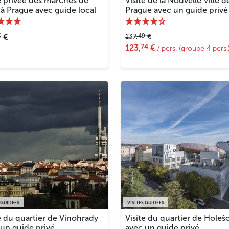
e privée des marchés de
Visite de la Nouvelle Ville d
à Prague avec guide local
Prague avec un guide privé
3
49
€
137,
€
74
123,
€
/ pers. (groupe 4 pers.
 GUIDÉES
VISITES GUIDÉES
e du quartier de Vinohrady
Visite du quartier de Holeš
 un guide privé
avec un guide privé