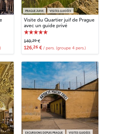
PRAGUE JUIVE
VISITES GUIDÉES
e
Visite du Quartier juif de Prague
avec un guide privé
29
140,
€
26
126,
€
)
/ pers. (groupe 4 pers.)
EXCURSIONS DEPUIS PRAGUE
VISITES GUIDÉES