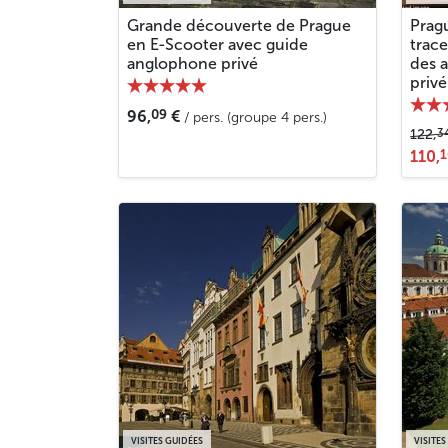
Grande découverte de Prague
Pragu
en E-Scooter avec guide
trace
anglophone privé
des 
privé
09
96,
€
/ pers. (groupe 4 pers.)
3
122,
1
110,
VISITES GUIDÉES
VISITES