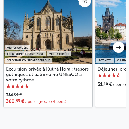
VISITES GUIDÉES
EXCURSIONS DEPUIS PRAGUE
VISITES PRIVÉES
SÉLECTION AVANTGARDE PRAGUE
ACTIVITÉS
CULINAI
Excursion privée à Kutná Hora : trésors
Déjeuner-croisi
gothiques et patrimoine UNESCO à
votre rythme
10
51,
€
/ person
04
334,
€
63
300,
€
/ pers. (groupe 4 pers.)