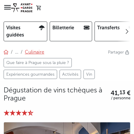
Visites
Billetterie
Transferts
guidées
…
Culinaire
Partager
Que faire à Prague sous la pluie ?
Expériences gourmandes
Activités
Vin
Dégustation de vins tchèques à
41,
€
13
Prague
/ personne
photo 5
photo 6
photo 7
photo 8