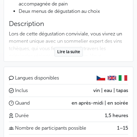
accompagnée de pain
Deux menus de dégustation au choix
Description
Lors de cette dégustation conviviale, vous vivrez un
moment unique avec un sommelier expert des vins
tchèques, qui vous fera voyager à travers les
Lire la suite
principales régions viticoles du pays. Vous
découvrirez l’histoire, les cépages emblématiques et
les particularités de ce vignoble encore méconnu.
Langues disponibles
Au-delà de l’aspect œnologique, cette expérience
Inclus
vin | eau | tapas
vous plongera aussi dans la culture tchèque : vous
apprendrez comment les Tchèques consomment le
Quand
en après-midi | en soirée
vin et à quelles occasions.
Durée
1,5 heures
Laissez-vous surprendre par la richesse aromatique et
Nombre de participants possible
1–15
la diversité des crus proposés. Une manière originale,
sensorielle et raffinée de découvrir la République