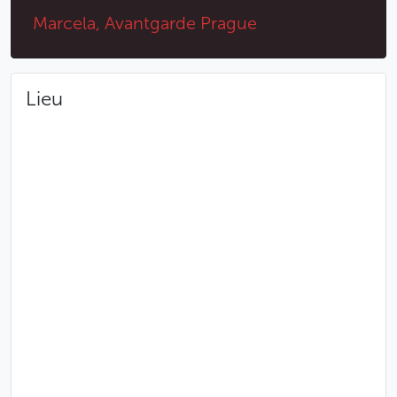
Dans le formulaire de réservation, merci de
Marcela, Avantgarde Prague
sélectionner un seul type de menu de dégustation
par commande
En République tchèque, l’âge légal pour la
consommation d’alcool est de 18 ans
Lieu
Conditions particulières d’annulation
Annulation jusqu’à 18h00 la veille de la
prestation : aucun frais ne sera retenu
Annulation après 18h00 la veille de la prestation :
1 000 CZK seront facturés
Moins