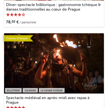
Dîner-spectacle folklorique : gastronomie tchèque &
danses traditionnelles au cœur de Prague
02
78,
€
/ personne
Cuisine tchèque
BILLETTERIE
CULINAIRE
LA CUISINE TCHÈQUE
Spectacle médiéval en après-midi avec repas à
Prague