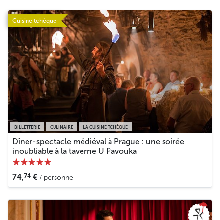
Cuisine tchèque
BILLETTERIE
CULINAIRE
LA CUISINE TCHÈQUE
Dîner-spectacle médiéval à Prague : une soirée
inoubliable à la taverne U Pavouka
74
74,
€
/ personne