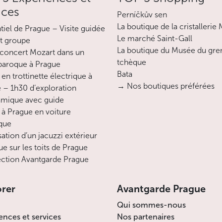
ices
Perníčkův sen
La boutique de la cristallerie
ntiel de Prague – Visite guidée
Le marché Saint-Gall
it groupe
La boutique du Musée du gre
concert Mozart dans un
tchèque
 baroque à Prague
Bata
en trottinette électrique à
→ Nos boutiques préférées
 – 1h30 d’exploration
mique avec guide
 à Prague en voiture
ique
sation d’un jacuzzi extérieur
ue sur les toits de Prague
ction Avantgarde Prague
orer
Avantgarde Prague
Qui sommes-nous
ences et services
Nos partenaires