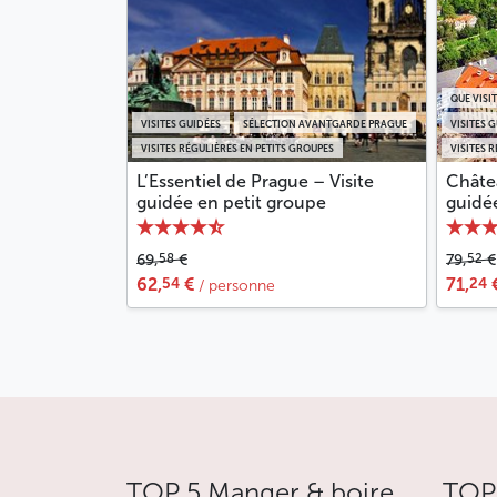
QUE VISI
VISITES GUIDÉES
SÉLECTION AVANTGARDE PRAGUE
VISITES 
VISITES RÉGULIÈRES EN PETITS GROUPES
VISITES 
L’Essentiel de Prague – Visite
Châte
guidée en petit groupe
guidé
58
52
69,
€
79,
€
54
24
62,
€
71,
/ personne
TOP 5 Manger & boire
TOP 