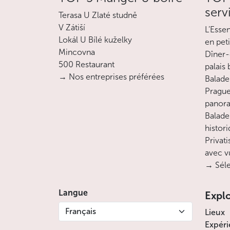
serv
Terasa U Zlaté studně
V Zátiší
L’Esse
Lokál U Bílé kuželky
en pet
Mincovna
Dîner-
500 Restaurant
palais
→ Nos entreprises préférées
Balade 
Prague
panora
Balade
histor
Privati
avec v
→ Séle
Langue
Expl
Français
Lieux
Expéri