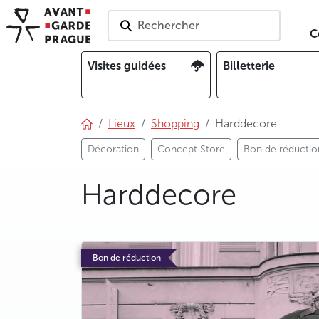
Rechercher
C
Visites guidées
Billetterie
Lieux
Shopping
Harddecore
Décoration
Concept Store
Bon de réductio
Harddecore
photo 5
photo 6
Bon de réduction