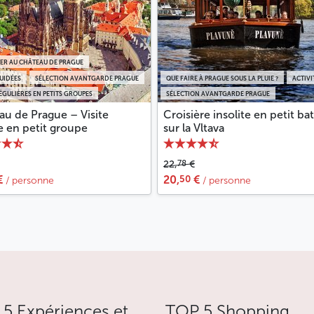
TER AU CHÂTEAU DE PRAGUE
GUIDÉES
SÉLECTION AVANTGARDE PRAGUE
QUE FAIRE À PRAGUE SOUS LA PLUIE ?
ACTIVI
RÉGULIÈRES EN PETITS GROUPES
SÉLECTION AVANTGARDE PRAGUE
au de Prague – Visite
Croisière insolite en petit ba
e en petit groupe
sur la Vltava
78
22,
€
50
€
20,
€
/ personne
/ personne
5 Expériences et
TOP 5 Shopping